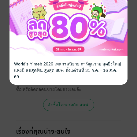
คอมพิวเตอร์
เขียนโปรแกรม
ประเภทไฟล์
pdf
วันที่วางขาย
11 มิถุนายน 2568
ความยาว
469 หน้า
World's Y meb 2026 เทศกาลนิยาย การ์ตูนวาย สุดยิ่งใหญ่
สนใจเวอร์ชันกระดาษ เชิญทางนี้!
แห่งปี ลดสุดฟิน สูงสุด 80% ตั้งแต่วันที่ 31 ก.ค. - 16 ส.ค.
เวอร์ชันกระดาษมีวางขายที่เว็บไซต์สำนัก
69
พิมพ์ จะไม่มีขายโดย MEB นะจ๊ะ สามารถสั่ง
ซื้อ หรือติดต่อคนขายโดยตรงเลยจ้ะ
สั่งซื้อโดยตรงกับ สนพ.
เรื่องที่คุณน่าจะสนใจ