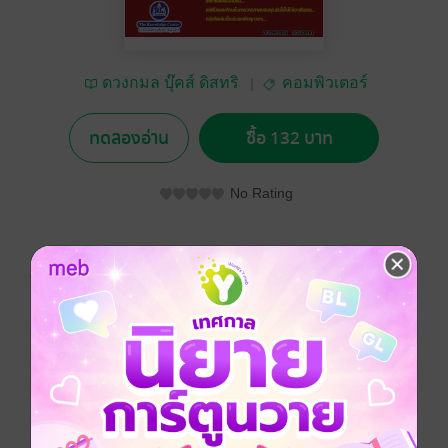
ดวงกมล บุ๊คส์ ดิสทริ
คอมพิวเตอร์
บิวเตอร์
ทดลองอ่าน
ซื้อ 132 บาท
No Rating
อยากได้
ซื้อเป็นของขวัญ
ติดตาม
แชร์
พร้อมหรือยัง? กับการปลดปล่อยจินตนาการที่กำลังลุกโชน
ในตัวคุณให้ระเบิดออกมา และโลดแล่นไปกับมัน
แล่วคุณก็จะรู้ว่าการส้ราง "การ์ตูน Comic" ขึ้นมาสักเรื่อง
ไม่ใช่เรื่องยากอีกต่อไป