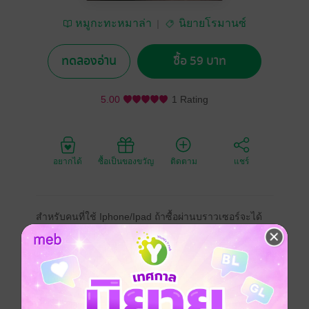
หมูกะทะหมาล่า
นิยายโรมานซ์
ทดลองอ่าน
ซื้อ 59 บาท
5.00
1 Rating
อยากได้
ซื้อเป็นของขวัญ
ติดตาม
แชร์
สำหรับคนที่ใช้ Iphone/Ipad ถ้าซื้อผ่านบราวเซอร์จะได้
ราคาถูกกว่าซื้อจากในแอฟนะคะ
เธอ...ที่เชื่อว่าการแต่งงานคือ 'สัญญาที่แฝงไปด้วยความไม่
ซื่อสัตย์' ไม่ใช่ความรักที่แท้จริงแม้แต่น้อย
เขา...ที่เติบโตมาในครอบครัวซึ่งพ่อแม่แต่งงานกันเพราะ
ธุรกิจ และไม่เชื่อในสถาบันการแต่งงานแบบผูกมัด