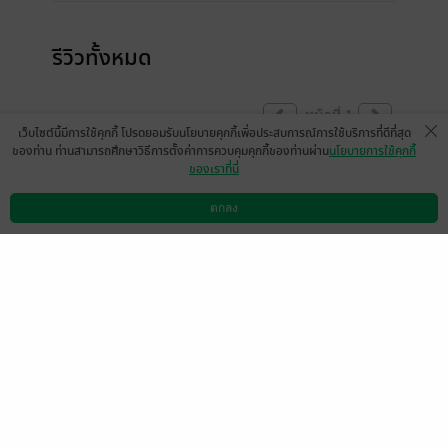
รีวิวทั้งหมด
หน้าที่ 1
เว็บไซต์นี้มีการใช้คุกกี้ โปรดยอมรับนโยบายคุกกี้เพื่อประสบการณ์การใช้บริการที่ดีที่สุด
ของท่าน ท่านสามารถศึกษาวิธีการตั้งค่าการควบคุมคุกกี้ของท่านผ่าน
นโยบายการใช้คุกกี้
ของเราที่นี่
นิรนามID : eEWWeRe63
4
12 มิ.ย. 2568
15:20 น.
ตกลง
ดาวน์โหลดแอป
วิธีการใช้งาน
ติดต่อเรา
หน้าที่ 1
เลือกหมวดหมู่
+
บริการช่วยเหลือ
+
เกี่ยวกับเรา
+