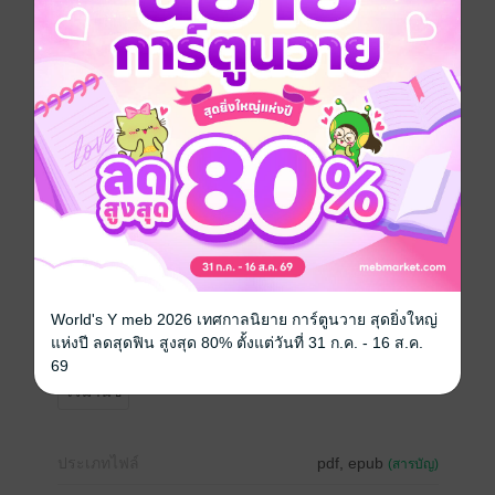
เมื่อโชคชะตาเล่นตลกให้ทั้งคู่ต้องเผชิญปัญหาเดียวกัน
พวกเขาจึงเลือกที่จะทำ 'สัญญาสมรส' ขึ้นมาเอง โดยมี
เงื่อนไขสำคัญคือ 'การห้ามมีความรู้สึกเชิงชู้สาว หรือการ
สัมผัสเกินกว่าความจำเป็น' แต่เมื่อต้องใช้ชีวิตร่วมชายคา
เดียวกัน การแบ่งเขตแดนอย่างชัดเจนกลับไม่ง่ายอย่างที่
คิด เสียงหัวเราะที่หลุดลอดออกมาจากห้องครัว ความห่วง
ใยเล็กๆ น้อยๆ ที่แสดงออกโดยไม่ตั้งใจ และการช่วยเหลือ
ในเรื่องเล็กๆ น้อยๆ ที่เริ่มสร้างความผูกพันโดยไม่รู้ตัว ทุก
อย่างดูเหมือนจะดำเนินไปตามบทบาทที่ตกลงกันไว้ จน
กระทั่งคืนหนึ่ง เขาเห็นเธอนอนหลับไปแล้วบนโต๊ะทำงาน
ใบหน้าซบกับแขน เขาถอดเสื้อคลุมของตัวเองออกและ
คลุมลงบนไหล่ของเธออย่างเบามือ แล้วยืนมองเธออยู่อย่าง
นั้น... คำถามผุดขึ้นในใจเขาอย่างไม่หยุดหย่อน "เราเป็น
World's Y meb 2026 เทศกาลนิยาย การ์ตูนวาย สุดยิ่งใหญ่
อะไรกันแน่?"
แห่งปี ลดสุดฟิน สูงสุด 80% ตั้งแต่วันที่ 31 ก.ค. - 16 ส.ค.
69
โรมานซ์
ประเภทไฟล์
pdf, epub
(สารบัญ)