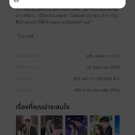
69
นิ้วเล็ก ๆ ของเจ้าขาแตะลงบนแก้มของเขาแผ่ว
เบา ก่อนจะเอ่ยขึ้นด้วยน้ำเสียงใสซื่อ "อย่าร้องไห้นะคะพ่อ
จ๋า! หรือว่า...มีใครรังแกพ่อจ๋า ไม่ต้องห่วงน้าค้า เจ้าขากับ
พี่เจ้าขุนแล้วก็พี่เจ้าเอยจะปกป้องพ่อจ๋าเอง!"
โรมานซ์
ประเภทไฟล์
pdf, epub
(สารบัญ)
วันที่วางขาย
12 มิถุนายน 2568
ความยาว
832 หน้า (≈ 202,569 คำ)
ราคาปก
499 บาท (ประหยัด 28%)
เรื่องที่คุณน่าจะสนใจ