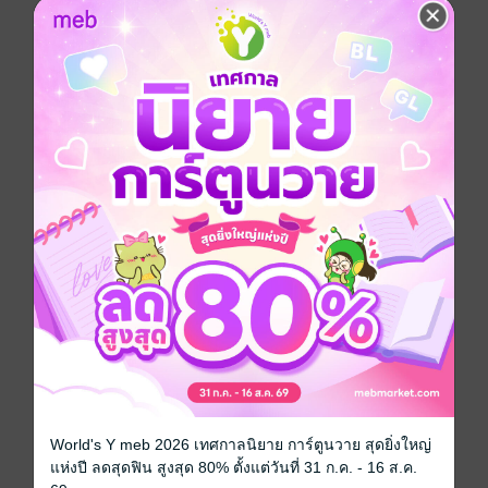
น้ำเสียงสั่นเครือของรัชชานนท์เอ่ยขึ้น ขณะโอบ
กอดเจ้าขุน เจ้าเอย และเจ้าขาไว้แน่นในอ้อมแขน ความ
อบอุ่นที่ไม่เคยสัมผัสมาก่อนเอ่อล้นอยู่ในอก แต่ความเจ็บ
ปวดก็กรีดลึกไปถึงขั้วหัวใจเช่นกัน
ร่างสูงเม้มริมฝีปากแน่น เมื่อคิดถึงทุกสิ่งที่พลาดไป
เขาไม่ได้อยู่ในวันแรกที่เจ้าตัวเล็กลืมตาดูโลก ไม่เคยได้อุ้ม
พวกเขาตอนยังเป็นทารก ไม่ได้อยู่ตรงนั้นในวันที่พวกหนู
หัดเดิน หรือแม้แต่เปลี่ยนผ้าอ้อมสักครั้ง
น้ำตาแห่งความสุขและความเสียใจไหลรินลงบน
ใบหน้าคม ความจริงที่จันทร์เจ้าปิดบังเอาไว้ทำให้เขาเจ็บ
ปวดจนแทบหายใจไม่ออก
เธอซ่อนลูก ๆ ของเขาเพราะอยากลงโทษใช่ไหม...
ถ้านั่นคือเจตนาของเธอ...เธอทำสำเร็จแล้ว
"พ่อขอโทษจริง ๆ นะลูก..." เสียงทุ้มเอ่ยอย่างสำนึก
ผิด ขณะใช้มือลูบศีรษะเล็ก ๆ ของเจ้าขุนกับเจ้าเอย "พ่อ
ไม่รู้เลย พ่อขอโทษที่ไม่ได้อยู่ข้าง ๆ พวกลูกมาหลายปีเลย"
หยาดน้ำตายังคงร่วงลงมาอย่างไม่อาจห้ามได้
ดวงตาที่เคยแข็งกร้าวยามนี้ฉาบเคลือบไปด้วยความ
อ่อนแอ จ้องมองแฝดพี่ทั้งสองอีกครั้ง ความรู้สึกท่วมท้นที่อัด
World's Y meb 2026 เทศกาลนิยาย การ์ตูนวาย สุดยิ่งใหญ่
แน่นอยู่ในใจยังคงไม่จางหาย
แห่งปี ลดสุดฟิน สูงสุด 80% ตั้งแต่วันที่ 31 ก.ค. - 16 ส.ค.