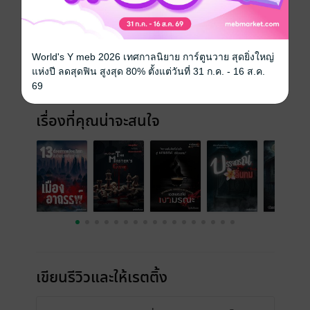
ประเภทไฟล์
pdf, epub
(สารบัญ)
วันที่วางขาย
11 มิถุนายน 2568
ความยาว
162 หน้า (≈ 34,683 คำ)
World's Y meb 2026 เทศกาลนิยาย การ์ตูนวาย สุดยิ่งใหญ่
แห่งปี ลดสุดฟิน สูงสุด 80% ตั้งแต่วันที่ 31 ก.ค. - 16 ส.ค.
ราคาปก
200 บาท (ประหยัด 50%)
69
เรื่องที่คุณน่าจะสนใจ
เขียนรีวิวและให้เรตติ้ง