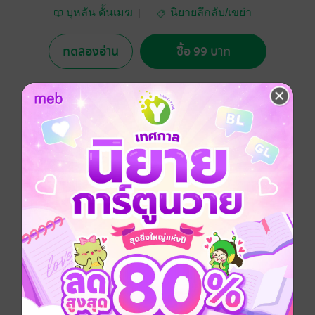
บุหลัน ดั้นเมฆ
นิยายลึกลับ/เขย่า
ขวัญ
ทดลองอ่าน
ซื้อ 99 บาท
5.00
2 Rating
อยากได้
ซื้อเป็นของขวัญ
ติดตาม
แชร์
เล่ห์ร้าย..ใครก็มี..ไม่เว้นแม้แต่ผีที่ไม่มีลมหายใจ
สืบสวน / นักสืบ
ลึกลับ
สยองขวัญ
ผี / วิญญาณ
หักมุม