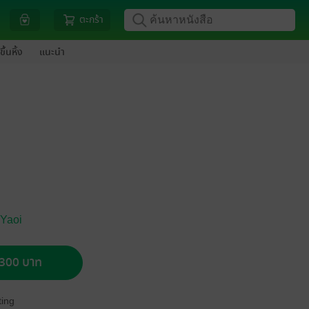
ตะกร้า
ขึ้นหิ้ง
แนะนำ
 Yaoi
อ 300 บาท
ing