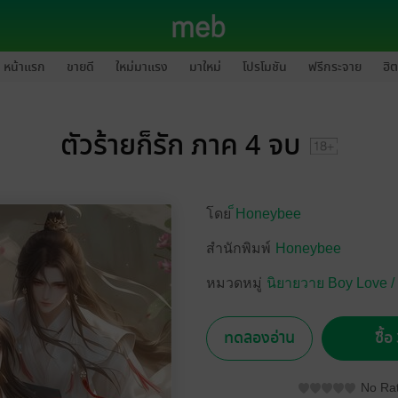
หน้าแรก
ขายดี
ใหม่มาแรง
มาใหม่
โปรโมชัน
ฟรีกระจาย
ฮิต
ตัวร้ายก็รัก ภาค 4 จบ
โดย
็Honeybee
สำนักพิมพ์
Honeybee
หมวดหมู่
นิยายวาย Boy Love /
ทดลองอ่าน
ซื้
No Rat