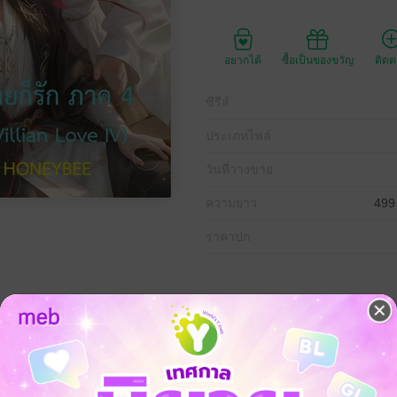
อยากได้
ซื้อเป็นของขวัญ
ติด
ซีรีส์
ประเภทไฟล์
วันที่วางขาย
ความยาว
499
ราคาปก
 หนึ่งไม่พอ ยังจะแฝดสองอีก แถมศัตรูตัวร้าย ก็มาตายด้วยน้ำมือของลูกตัวน้
เลยหาเมียให้เพื่อนตัวโตมันซะเลย