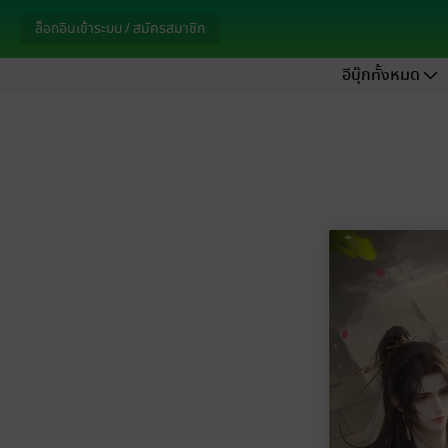
ล็อกอินเข้าระบบ / สมัครสมาชิก
อีบุ๊กทั้งหมด