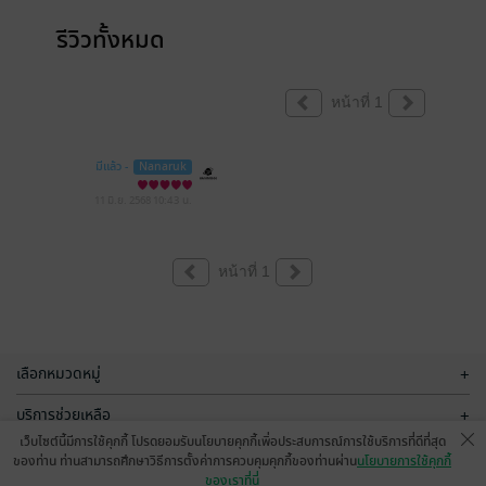
รีวิวทั้งหมด
หน้าที่ 1
มีแล้ว -
Nanaruk
11 มิ.ย. 2568
10:43 น.
หน้าที่ 1
เลือกหมวดหมู่
+
บริการช่วยเหลือ
+
เว็บไซต์นี้มีการใช้คุกกี้ โปรดยอมรับนโยบายคุกกี้เพื่อประสบการณ์การใช้บริการที่ดีที่สุด
เกี่ยวกับเรา
+
ของท่าน ท่านสามารถศึกษาวิธีการตั้งค่าการควบคุมคุกกี้ของท่านผ่าน
นโยบายการใช้คุกกี้
ของเราที่นี่