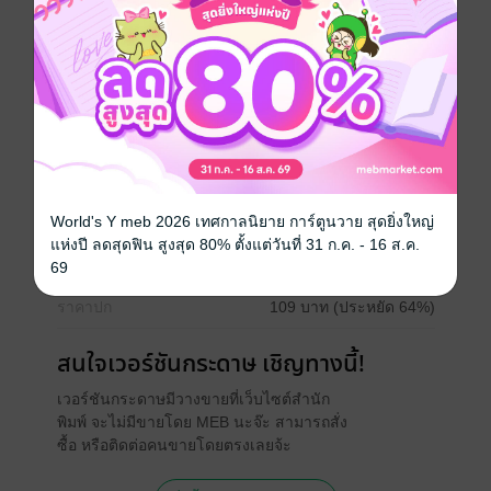
it's only natural to show him off! (Haha!)
Boy love / Yaoi
โรแมนติก
โรมานซ์
18+
วิศวะ
ประเภทไฟล์
pdf, epub
(สารบัญ)
World's Y meb 2026 เทศกาลนิยาย การ์ตูนวาย สุดยิ่งใหญ่
วันที่วางขาย
11 มิถุนายน 2568
แห่งปี ลดสุดฟิน สูงสุด 80% ตั้งแต่วันที่ 31 ก.ค. - 16 ส.ค.
ความยาว
52 หน้า (≈ 5,992 คำ)
69
ราคาปก
109 บาท (ประหยัด 64%)
สนใจเวอร์ชันกระดาษ เชิญทางนี้!
เวอร์ชันกระดาษมีวางขายที่เว็บไซต์สำนัก
พิมพ์ จะไม่มีขายโดย MEB นะจ๊ะ สามารถสั่ง
ซื้อ หรือติดต่อคนขายโดยตรงเลยจ้ะ