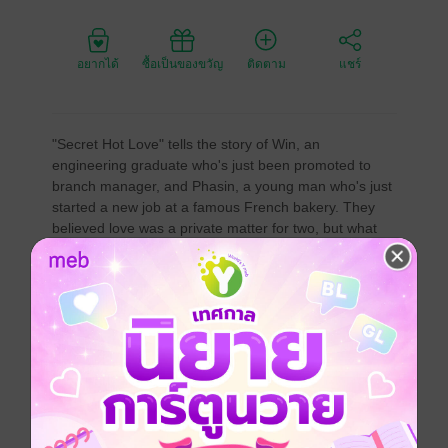
อยากได้
ซื้อเป็นของขวัญ
ติดตาม
แชร์
"Secret Hot Love" tells the story of Win, an
engineering graduate who's just been promoted to
branch manager, and Phasin, a young man who's just
started a new job at a famous French bakery. They
believed love was a private matter for two, but what
happens when they want their families to know and
accept them?
This novel isn't about heavy drama; instead, it's filled
with playful teasingdoms pursuing subs and subs
pursuing doms with flirting that's both sexy and
adorable. There are also NC scenes to add some
spice! If you get tired of someone "showing off their
spouse" or "only praising their spouse," you'll just have
to bear with it. As Khun Win says, if his spouse is cute,