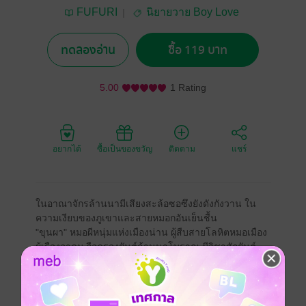
FUFURI
นิยายวาย Boy Love
/ Yaoi
ทดลองอ่าน
ซื้อ 119 บาท
5.00
1 Rating
อยากได้
ซื้อเป็นของขวัญ
ติดตาม
แชร์
ในอาณาจักรล้านนามีเสียงสะล้อซอซึงยังดังกังวาน ใน
ความเงียบของภูเขาและสายหมอกอันเย็นชื้น
"ขุนผา" หมอผีหนุ่มแห่งเมืองน่าน ผู้สืบสายโลหิตหมอเมือง
ผู้เรืองอาคม ถือครองยันต์ล้านนาโบราณ มีวิชาสักยันต์
"ล่องหน อันตราย คำกว๊านคำเครือ" สาปผีไล่ผี เรียกผีปลุก
วิญญาณ ด้วยคาถาที่ตกทอดกันในสายเลือด
ชีวิตของเขาเปลี่ยนไป เมื่อได้รับตุ๊กตาไม้แกะสลักที่จารึก
อักขระล้านนาหลงลืมไว้ด้วย "น้ำหมึกผึ้งผี" และฝังเส้นผม