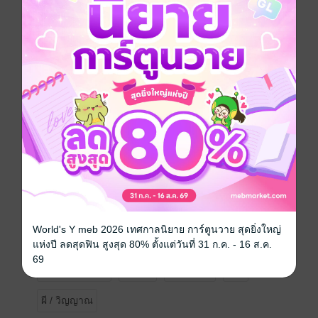
มนุษย์ไว้ภายในตุ๊กตานั้นต้องคำสาป หากผู้ใดเปิดผนึกจะ
ปลุกปล่อยวิญญาณอาฆาตให้คืนชีพและมันก็เกิดขึ้น...
"ขุนภัทร" ขุนศึกเอกแห่งเมืองเวียงคำ ผู้ถูกใส่ร้ายว่าคบคิด
ชิงบัลลังก์ ถูกสังหารด้วยวิชา ฆ่าด้วยคาถาโบราณที่
ปิดปากวิญญาณมิให้กล่าวความจริง จิตวิญญาณของเขา
ถูกผูกไว้กับไม้สลักนับร้อยปีไม่มีใครฟังเสียงเขาได้จน
กระทั่ง "ขุนผา" เปิดผนึกนั้นออก แต่ยิ่งช่วยปลดปล่อยยิ่ง
ถลำลึก เสียงกระซิบของขุนภัทรในค่ำคืนเดือนดับเรียกใจ
ขุนผาให้หวั่นไหว และในทุกการร่ายคาถาทุกการสวด "นะ
ปัดตะ นะอ่อนใจ" หัวใจของหมอผีก็ยิ่งถักทอความผูกพันกับ
วิญญาณที่ควรต้องจากไปวิญญาณแห่งอดีตจะนำทางเขา
ไปสู่ความจริงหรือสู่หายนะ?
เมื่ออาคมไม่ใช่เพียงเครื่องป้องกันภัยแต่เป็นเครื่องพันธนา
ใจสองดวง เมื่อรักต้องห้ามผูกไว้ด้วยเส้นสายของวิญญาณ
World's Y meb 2026 เทศกาลนิยาย การ์ตูนวาย สุดยิ่งใหญ่
จะเลือกปลดปล่อย หรือจะผูกใจไว้ตลอดกาล...กับผี
แห่งปี ลดสุดฟิน สูงสุด 80% ตั้งแต่วันที่ 31 ก.ค. - 16 ส.ค.
69
Boy love / Yaoi
ดรามา
โรแมนติก
18+
ผี / วิญญาณ