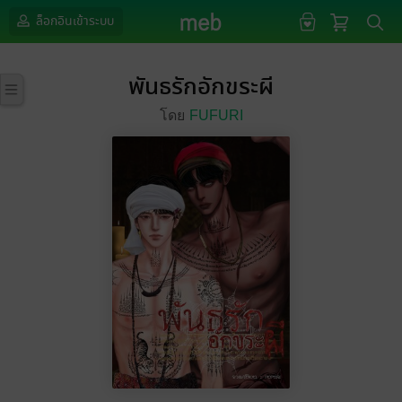
ล็อกอินเข้าระบบ
พันธรักอักขระผี
โดย
FUFURI