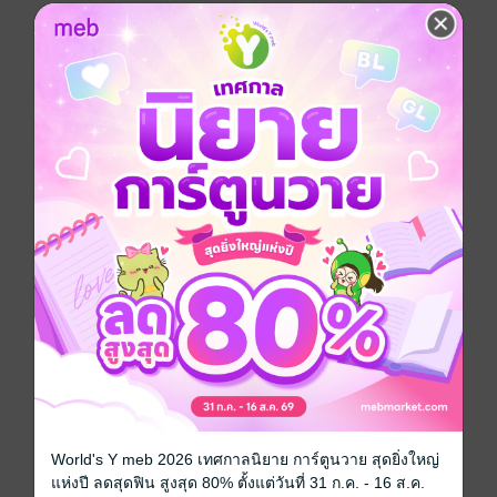
อาจเป็นเพราะจิตใจที่แน่วแน่มั่นคงเฝ้าสวดภาวนามา
หลายปี
'เหยียนหลงเฟยฉี' ย้อนเวลากลับมาในช่วงเวลาที่ทุกอย่าง
ยังสามารถแก้ไขได้
เขาปรารถนาเพียงคนรักไม่ต้องทุกข์ทรมานกับอาการบาด
เจ็บเรื้อรัง
โดยไม่คาดคิดกลับกลายเป็นตนเองที่เจ็บปวดเจียนตายเสีย
เอง
เขามองอีกฝ่ายหันหลังจากไปห่างไกลเกินเอื้อมถึง
หยดน้ำตามากมายพรั่งพรูบดบังทัศนียภาพ
"...ครั้งหนึ่งวาสนานี้เคยเป็นของข้า แต่ใช่ว่าจะคงอยู่
ตลอดไป"
World's Y meb 2026 เทศกาลนิยาย การ์ตูนวาย สุดยิ่งใหญ่
แห่งปี ลดสุดฟิน สูงสุด 80% ตั้งแต่วันที่ 31 ก.ค. - 16 ส.ค.