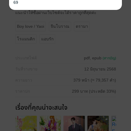
69
36 ตอนหลัก 3 ตอนพิเศษ
แนะนำให้ซื้อผ่านเว็บไซต์จะได้ราคาถูกที่สุดค่ะ
Boy love / Yaoi
จีนโบราณ
ดรามา
โรแมนติก
แอบรัก
ประเภทไฟล์
pdf, epub
(สารบัญ)
วันที่วางขาย
12 มิถุนายน 2568
ความยาว
379 หน้า (≈ 79,357 คำ)
ราคาปก
299 บาท (ประหยัด 33%)
เรื่องที่คุณน่าจะสนใจ