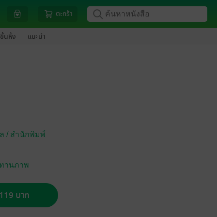
ตะกร้า
ขึ้นหิ้ง
แนะนำ
ล / สำนักพิมพ์
 นิทานภาพ
อ 119 บาท