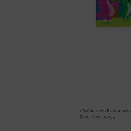
หนังสือผ่านการพิจารณาจากส
ปีงบประมาณ ๒๕๖๖