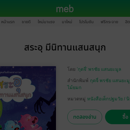
หน้าแรก
ขายดี
ใหม่มาแรง
มาใหม่
โปรโมชัน
ฟรีกระจาย
ฮิต
สระอุ มีนิทานแสนสนุก
โดย
'กุดจี่' พรชัย แสนยะมูล
สำนักพิมพ์
กุดจี่ พรชัย แสนยะมู
ไม้ยมก
หมวดหมู่
หนังสือเด็กปฐมวัย /
ทดลองอ่าน
ซื้