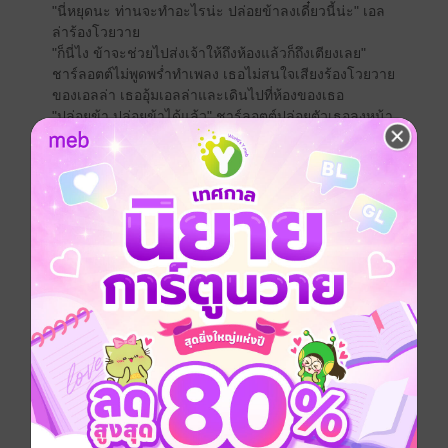
"นี่หยุดนะ ท่านจะทำอะไรน่ะ ปล่อยข้าลงเดี๋ยวนี้น่ะ" เอล
ล่าร้องโวยวาย
"ก็นี่ไง ข้าจะช่วยไปส่งเจ้าให้ถึงห้องแล้วก็ถึงเตียงเลย"
ชาร์ลอตต์ไม่พูดพร่ำทำเพลง เธอไม่สนใจเสียงร้องโวยวาย
ของเอลล่า เธออุ้มเอลล่าและเดินไปที่ห้องของเธอ
"ปล่อยข้า ปล่อยข้าได้แล้ว" ชาร์ลอตต์ปล่อยตัวเธอลงหน้า
ห้องพัก
"ข้าเดินเองได้หรอกน่า ไม่เห็นต้องอุ้มข้าเลย ข้าไม่ใช่เด็ก
น่ะ" เอลล่าดึงผ้าคลุมไหล่ขึ้นมาปิดความเย็นจากอากาศ
"ข้าก็แค่แกล้งเจ้าเล่น เออ แล้วเจ้าไปที่หอนางโลมทำไม"
ชาร์ลอตต์ถามขึ้นมาจนทำให้ให้เธอต้องหลบหน้า
"ก็ไม่มีอะไรนิ ข้าก็แค่ออกไปเที่ยวเล่น" เอลล่าหาข้ออ้าง
"งั้นเหรอ" ชาร์ลอตต์ทำท่าทางเหมือนไม่เชื่อ
"อืม ใช่" เอลล่ายืนยัน
"ถ้าเจ้าอยากออกไปเที่ยวคราวหลังก็บอกข้าสิ ข้าจะพาเจ้า
ไปเอง เจ้าเข้าไปแบบนั้นมันอันตราย มันเป็นที่สำหรับพวก
บุรุษ"
"ท่านเป็นสตรี ท่านยังไปได้เลย" เอลล่าถกเถียงเธอ
"นั้นมันไม่เหมือนกัน ถ้าเป็นอัศวิน ข้าดูแลตัวเองได้ เจ้า
เป็นหญิงที่เบาะบาง เจ้าต้องมีคนดูแล" ชาร์ลอตต์เห็นว่า
นางช่างดื้อรั้นจริงๆ