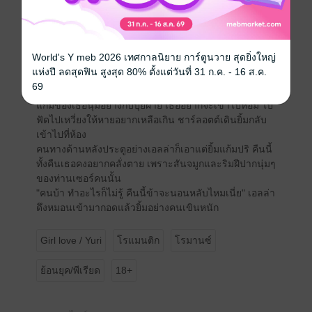
"อืม วันหลังท่านพาข้าออกไปเที่ยวบ้างนะ งั้นข้าขอตัวไป
นอนก่อนน่ะ ฝันดีท่านเซอร์ชาร์ลอตต์" เอลล่าหันหลัง
กำลังกลับเข้าห้อง
"เดี๋ยวสิยัยดื้อ" ชาร์ลอตต์ดึงมือเธอหันมาแล้วหอมแก็มเธอ
World's Y meb 2026 เทศกาลนิยาย การ์ตูนวาย สุดยิ่งใหญ่
ทันที
แห่งปี ลดสุดฟิน สูงสุด 80% ตั้งแต่วันที่ 31 ก.ค. - 16 ส.ค.
"ราตรีสวัสดิ์นะ ยัยช่างสี" ชาร์ลอตต์ยิ้มให้เธอ เธอยิ้มตอบ
69
อย่างเขินๆ แล้วเปิดประตูเข้าห้องไป ชาร์ลอตต์รู้สึกว่า
แก้มของเธอนุ่มอย่างกับปุ้ยฝ้าย เธออยากจะเข้าไปหอม ไป
ฟัดไปเหวี่ยงให้หายอยากเหลือเกิน ชาร์ลอตต์เดินยิ้มกลับ
เข้าไปที่ห้อง
คนทางด้านหลังประตูอย่างเอลล่าก็เอาแต่ยิ้มแก้มปริ คืนนี้
ทั้งคืนเธอคงอยากคลั่งตาย เพราะสันจมูกและริมฝีปากนุ่มๆ
ของท่านเซอร์คนนั้น
"คนบ้า ทำอะไรก็ไม่รู้ คืนนี้ข้าจะนอนหลับไหมเนี่ย" เอลล่า
ดึงหมอนเข้ามากอดแล้วยิ้มอย่างคนเขินหนัก
Girl love / Yuri
โรแมนติก
โรมานซ์
ย้อนยุค/พีเรียด
18+