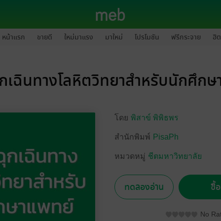
หน้าแรก
ขายดี
ใหม่มาแรง
มาใหม่
โปรโมชัน
ฟรีกระจาย
ฮิต
ุกเฉินทางโลหิตวิทยาสำหรับนักศึกษ
โดย
พิสาข์ พิพิธพร
สำนักพิมพ์
PisaPh
หมวดหมู่
ชีตมหาวิทยาลัย
ทดลองอ่าน
ซื้
No Rat