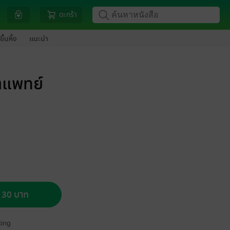
ตะกร้า
ขึ้นหิ้ง
แนะนำ
าแพทย์
อ 30 บาท
ing