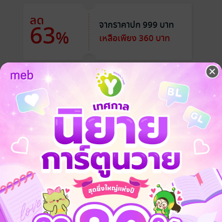
ลด
จากราคาปก 999 บาท
63
%
เหลือเพียง 360 บาท
tion
เข้าสู่ชีวิต ด้วยพลังงานของตัวเอง
ังงานที่จักรวาลได้ยิน
ับมา
ที่มีอยู่แล้วในตัวเธอเอง
ดีๆ แล้วไม่เวิร์ก
 สร้างชีวิตในแบบที่ไม่ต้องฝืนอีกต่อไป