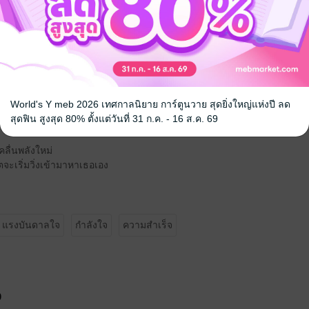
พาะในแอป MEB เท่านั้น
ด้ในกรณีซื้อผ่านแอป
DF เฉพาะบุคคล (Personalized)
าสื่อสารจักรวาลเฉพาะตัว
World's Y meb 2026 เทศกาลนิยาย การ์ตูนวาย สุดยิ่งใหญ่แห่งปี ลด
Cats of Joy เท่านั้น
สุดฟิน สูงสุด 80% ตั้งแต่วันที่ 31 ก.ค. - 16 ส.ค. 69
คลื่นพลังใหม่
ิตจะเริ่มวิ่งเข้ามาหาเธอเอง
แรงบันดาลใจ
กำลังใจ
ความสำเร็จ
จ