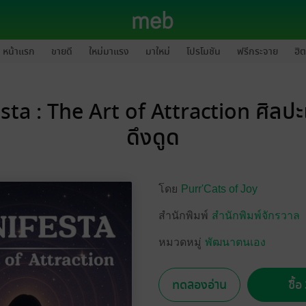
หน้าแรก
ขายดี
ใหม่มาแรง
มาใหม่
โปรโมชัน
ฟรีกระจาย
ฮิต
ta : The Art of Attraction ศิลป
ดึงดูด
โดย
Purr'Cats of Joy
สำนักพิมพ์
สำนักพิมพ์จักรวาล
หมวดหมู่
พัฒนาตนเอง
ทดลองอ่าน
ซื้