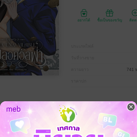
อยากได้
ซื้อเป็นของขวัญ
ติด
ประเภทไฟล์
วันที่วางขาย
ความยาว
741 ห
ราคาปก
อุบัติเหตุรถตกสะพาน ฟื้นขึ้นมากลายเป็นผู้ป่วยความจำเสื่อม เขาบอกกับ 'ระ
ือดบริสุทธิ์ อิเซไกมาจากต่างโลก ถูกพี่ชายมาเฟียยิงตาย ซ้ำยังเป็นอัจฉริยะ
นหัว คู่แห่งโชคชะตา ศิธาจะไม่มีวันยอมหย่าจนกว่าระฟ้าจะคลอดลูกให้เข