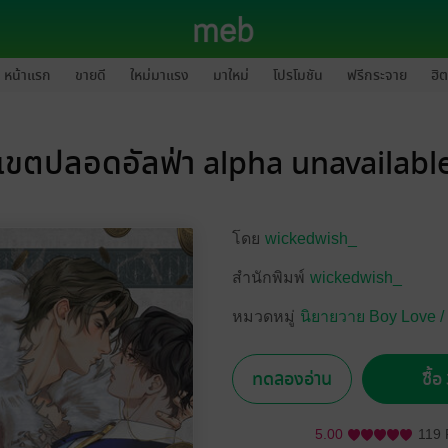
หน้าแรก
ขายดี
ใหม่มาแรง
มาใหม่
โปรโมชัน
ฟรีกระจาย
ฮิต
เขตปลอดอัลฟ่า alpha unavailabl
โดย
wickedwish_
สำนักพิมพ์
wickedwish_
หมวดหมู่
นิยายวาย Boy Love /
ทดลองอ่าน
ซื้
5.00
119 