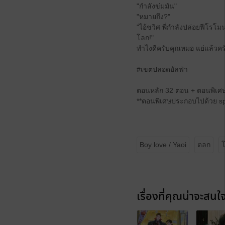
"กำลังข่มมัน"
"หมายถึง?"
"ไอ้ชวิศ พี่กำลังปล่อยฟีโรโมน
โลก!"
ทำไงดีครับคุณหมอ แย่แล้วค
#เขตปลอดอัลฟ่า
ตอนหลัก 32 ตอน + ตอนพิเศษ
**ตอนพิเศษประกอบไปด้วย spe
Boy love / Yaoi
ตลก
เรื่องที่คุณน่าจะสนใ