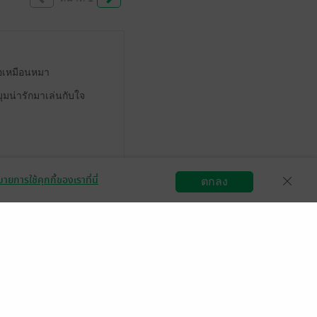
เธอเหมือนหมา
มุมน่ารักมาเล่นกับใจ
มีแล้ว -
เฑียรมณี ดีรอด
ายการใช้คุกกี้ของเราที่นี่
ตกลง
21 มี.ค. 2569
9:47 น.
สมัครขายอีบุ๊ก
วิธีการใช้งาน
ติดต่อเรา
ล้ว -
นิรนามID : AE0Wr7i293
20 มี.ค. 2569
12:4 น.