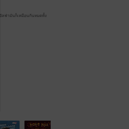
อัลฟ่ามันก็เหมือนกันหมดทั้ง