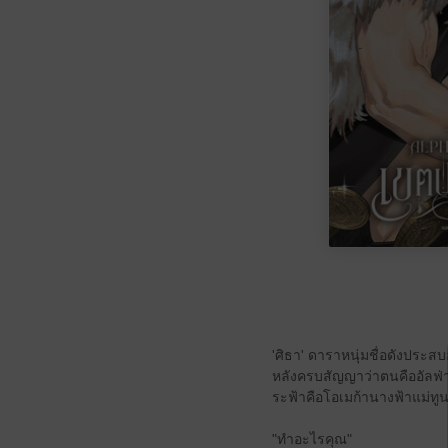
'ศิธา' ดาราหนุ่มชื่อดังประสบ
หลังครบสัญญาว่าตนคืออัลฟ่าเล
ระฟ้าคือโอเมก้านางฟ้าแม่ทู
"ทำอะไรคุณ"