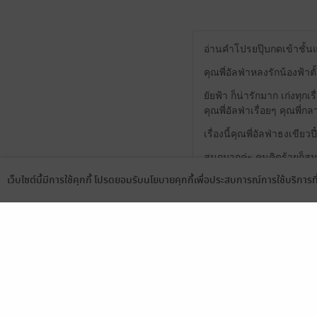
อ่านคำโปรยปุ๊บกดเข้าชั้น
คุณพี่อัลฟ่าหลงรักน้องฟ้า
ยัยฟ้า ก็น่ารักมาก เก่งทุ
คุณพี่อัลฟ่าเรื่อยๆ คุณพี่
เรื่องนี้คุณพี่อัลฟ่าธงเขียวป
สนุกมากค่ะ คนคิดร้ายก็สม
เว็บไซต์นี้มีการใช้คุกกี้ โปรดยอมรับนโยบายคุกกี้เพื่อประสบการณ์การใช้บริการ
1
Language
ดาวน์โหลดแอป
ชอบมากกก
1
สนุกมากกกกกกก