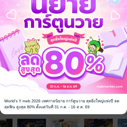
ข่มมัน เธอต้องอยู่ห่างมันเข้าไว้นะยัยฟ้า พี่บอกแล้วไงพวกอัลฟ่าไม่น่าไว้ใจ 
รับ อาการเขาหนักมากแล้ว..
 9 ตอน (เฉพาะในอีบุค)
cial ปกติ 6 ตอน + au omegaverse 3 ตอน (ท้องได้)**
โรแมนติก
18+
เกิดใหม่
World's Y meb 2026 เทศกาลนิยาย การ์ตูนวาย สุดยิ่งใหญ่แห่งปี ลด
สุดฟิน สูงสุด 80% ตั้งแต่วันที่ 31 ก.ค. - 16 ส.ค. 69
จ