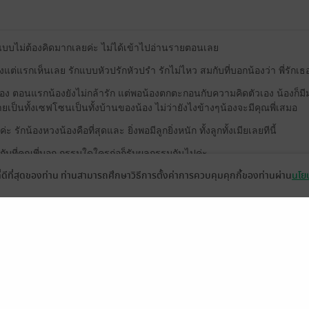
แบบไม่ต้องคิดมากเลยค่ะ ไม่ได้เข้าไปอ่านรายตอนเลย
ตั้งแต่แรกเห็นเลย รักแบบหัวปรักหัวปรำ รักไม่ไหว สมกับที่บอกน้องว่า พี่รัก
กเรื่อง ตอนแรกน้องยังไม่กล้ารัก แต่พอน้องตกตะกอนกับความคิดตัวเอง น้องก็มี
กลายเป็นทั้งเซฟโซนเป็นทั้งบ้านของน้อง ไม่ว่ายังไงข้างๆน้องจะมีคุณพี่เสมอ
ี๋ค่ะ รักน้องหวงน้องคือที่สุดและ ยิ่งพอมีลูกยิ่งหนัก ทั้งลูกทั้งเมียเลยทีนี้
กับที่คุณพี่บอก กรรมใดใครก่อก็รับผลกรรมกันไปค่ะ
ที่ดีที่สุดของท่าน ท่านสามารถศึกษาวิธีการตั้งค่าการควบคุมคุกกี้ของท่านผ่าน
นโยบ
มีแ