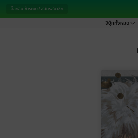
ล็อกอินเข้าระบบ / สมัครสมาชิก
อีบุ๊กทั้งหมด