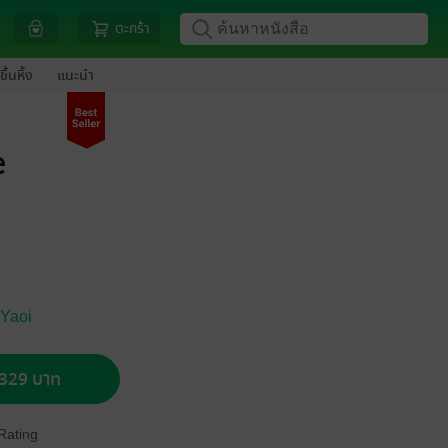
ตะกร้า
ขึ้นหิ้ง
แนะนำ
e
 Yaoi
อ 329 บาท
Rating