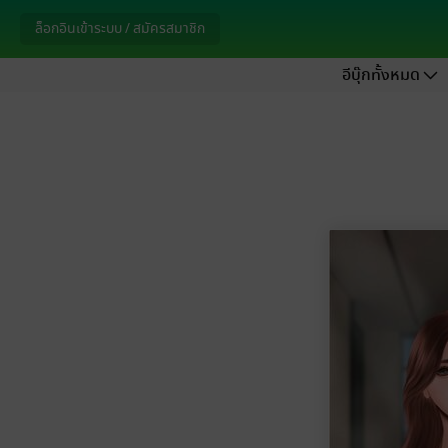
ล็อกอินเข้าระบบ / สมัครสมาชิก
อีบุ๊กทั้งหมด