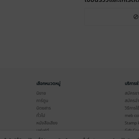
เลือกหมวดหมู่
บริการช
นิยาย
สมัครขาย
การ์ตูน
สมัครอ่
นิตยสาร
วิธีการใ
ทั่วไป
meb co
หนังสือเสียง
Stamp ค
บุฟเฟต์
Gift Co
เงื่อนไข