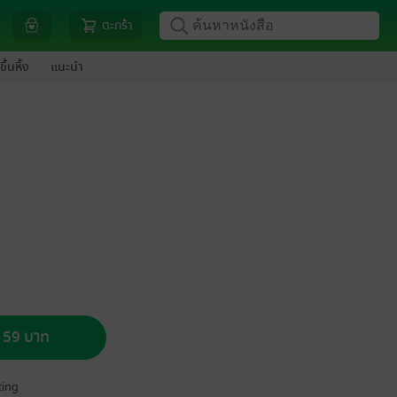
ตะกร้า
ขึ้นหิ้ง
แนะนำ
อ 59 บาท
ing