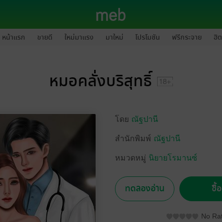
หน้าแรก
ขายดี
ใหม่มาแรง
มาใหม่
โปรโมชัน
ฟรีกระจาย
ฮิต
หมอคลั่งบริสุทธิ์
โดย
ณัฐปานี
สำนักพิมพ์
ณัฐปานี
หมวดหมู่
นิยายโรมานซ์
ทดลองอ่าน
ซื้
No Rat