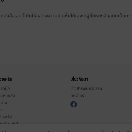
หนังสือเล่มนี้เปิดให้แสดงความคิดเห็นได้เฉพาะผู้ที่มีหนังสือฉบับเต็มเท่าน
่วยเหลือ
เกี่ยวกับเรา
อีบุ๊ก
ข่าวสารและกิจกรรม
านหนังสือ
ติดต่อเรา
ช้งาน
in
ืออะไร?
de คืออะไร?
ในการใช้บริการ