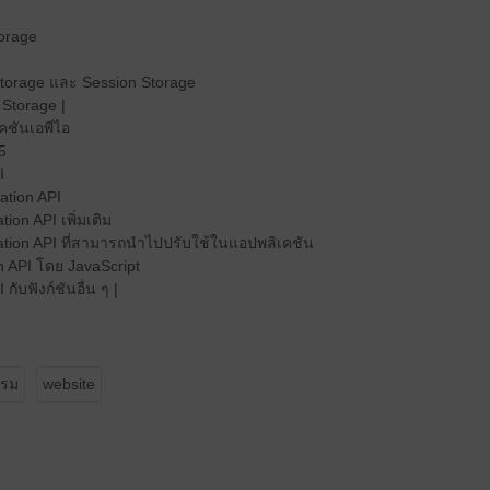
torage
Storage และ Session Storage
l Storage |
เคชันเอพีไอ
5
I
ation API
ion API เพิ่มเติม
ation API ที่สามารถนำไปปรับใช้ในแอปพลิเคชัน
 API โดย JavaScript
ับฟังก์ชันอื่น ๆ |
กรม
website