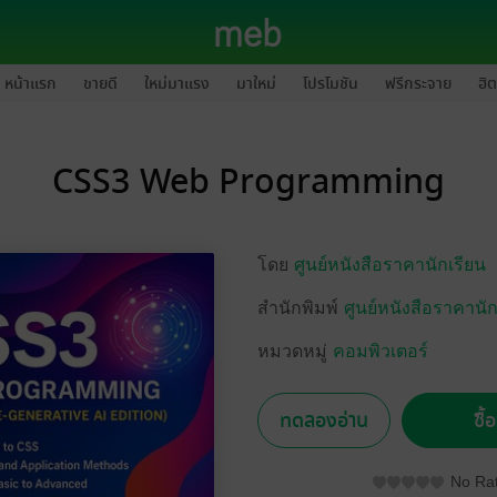
หน้าแรก
ขายดี
ใหม่มาแรง
มาใหม่
โปรโมชัน
ฟรีกระจาย
ฮิต
CSS3 Web Programming
โดย
ศูนย์หนังสือราคานักเรียน
สำนักพิมพ์
ศูนย์หนังสือราคานัก
หมวดหมู่
คอมพิวเตอร์
ทดลองอ่าน
ซื้
No Rat