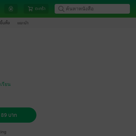
ตะกร้า
ขึ้นหิ้ง
แนะนำ
เรียน
อ 89 บาท
ing