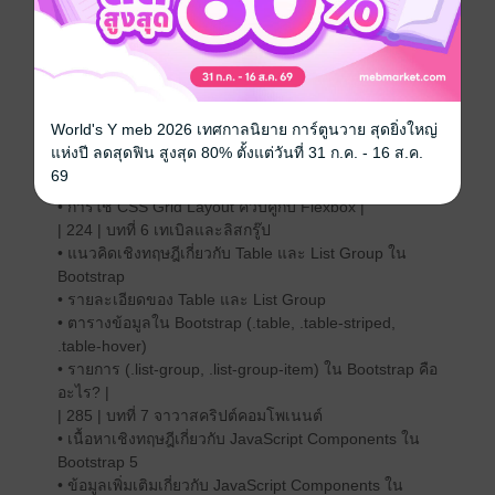
• Modals & Popovers – กล่องแจ้งเตือนใน Bootstrap |
| 186 | บทที่ 5 เฟล็กบอกซ์และเรสปอนซีฟดีไซด์
• Flexbox & Responsive Design คืออะไร?
• คุณสมบัติสำคัญของ Flexbox
• ตัวอย่างโค้ด HTML + CSS แบบเต็มที่ใช้ Flexbox
World's Y meb 2026 เทศกาลนิยาย การ์ตูนวาย สุดยิ่งใหญ่
• การซ่อน/แสดงองค์ประกอบในหน้าจอขนาดต่างๆ ด้วย
แห่งปี ลดสุดฟิน สูงสุด 80% ตั้งแต่วันที่ 31 ก.ค. - 16 ส.ค.
Bootstrap (.d-none, .d-md-block)
69
• การทำ Responsive Design ต้องทำอย่างไร?
• การใช้ CSS Grid Layout ควบคู่กับ Flexbox |
| 224 | บทที่ 6 เทเบิลและลิสกรู๊ป
• แนวคิดเชิงทฤษฎีเกี่ยวกับ Table และ List Group ใน
Bootstrap
• รายละเอียดของ Table และ List Group
• ตารางข้อมูลใน Bootstrap (.table, .table-striped,
.table-hover)
• รายการ (.list-group, .list-group-item) ใน Bootstrap คือ
อะไร? |
| 285 | บทที่ 7 จาวาสคริปต์คอมโพเนนต์
• เนื้อหาเชิงทฤษฎีเกี่ยวกับ JavaScript Components ใน
Bootstrap 5
• ข้อมูลเพิ่มเติมเกี่ยวกับ JavaScript Components ใน