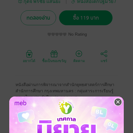
กุดจี่ พรชัย แสนยะ
หนังสือเด็กปฐมวัย /
มูล / สำนักพิมพ์ไม้ยมก
นิทานภาพ
ทดลองอ่าน
ซื้อ 119 บาท
No Rating
อยากได้
ซื้อเป็นของขวัญ
ติดตาม
แชร์
หนังสือผ่านการพิจารณาจากสำนักยุทธศาสตร์การศึกษา
สำนักการศึกษา กรุงเทพมหานคร : กลุ่มสาระการเรียนรู้
ภาษาไทย ประจำปีงบประมาณ ๒๕๗๓
ภาษาไทย
นิทาน
นิทานส่งเสริมความรู้