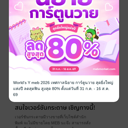
ประเภทไฟล์
pdf
วันที่วางขาย
12 มิถุนายน 2568
ความยาว
25 หน้า
World's Y meb 2026 เทศกาลนิยาย การ์ตูนวาย สุดยิ่งใหญ่
แห่งปี ลดสุดฟิน สูงสุด 80% ตั้งแต่วันที่ 31 ก.ค. - 16 ส.ค.
ราคาปก
120 บาท
69
สนใจเวอร์ชันกระดาษ เชิญทางนี้!
เวอร์ชันกระดาษมีวางขายที่เว็บไซต์สำนัก
พิมพ์ จะไม่มีขายโดย MEB นะจ๊ะ สามารถสั่ง