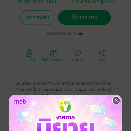
กุดจี่ พรชัย แสนยะ
หนังสือเด็กปฐมวัย /
มูล / สำนักพิมพ์ไม้ยมก
นิทานภาพ
ทดลองอ่าน
ซื้อ 119 บาท
No Rating
อยากได้
ซื้อเป็นของขวัญ
ติดตาม
แชร์
หนังสือผ่านการพิจารณาจากสำนักยุทธศาสตร์การศึกษา
สำนักการศึกษา กรุงเทพมหานคร : กลุ่มสาระการเรียนรู้
ภาษาไทย ประจำปีงบประมาณ ๒๕๘๒
ภาษาไทย
นิทานส่งเสริมความรู้