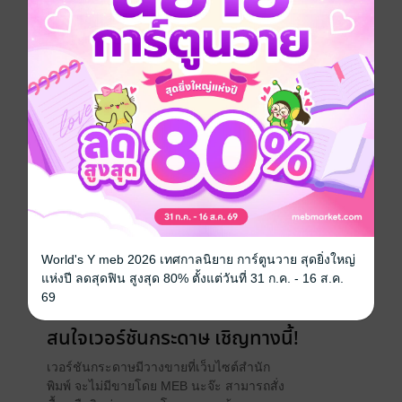
ประเภทไฟล์
pdf
วันที่วางขาย
12 มิถุนายน 2568
ความยาว
25 หน้า
World's Y meb 2026 เทศกาลนิยาย การ์ตูนวาย สุดยิ่งใหญ่
แห่งปี ลดสุดฟิน สูงสุด 80% ตั้งแต่วันที่ 31 ก.ค. - 16 ส.ค.
ราคาปก
120 บาท
69
สนใจเวอร์ชันกระดาษ เชิญทางนี้!
เวอร์ชันกระดาษมีวางขายที่เว็บไซต์สำนัก
พิมพ์ จะไม่มีขายโดย MEB นะจ๊ะ สามารถสั่ง