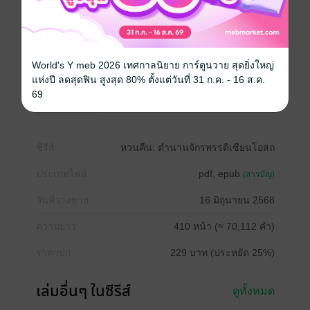
ไม่ใช่เรื่องยาก… หากเซียนโอสถอย่างข้าจะถือโอกาสปีน
ป่ายสวรรค์อีกครั้ง!!"
World's Y meb 2026 เทศกาลนิยาย การ์ตูนวาย สุดยิ่งใหญ่
หนังสือแปล
กำลังภายใน
แฟนตาซี
แห่งปี ลดสุดฟิน สูงสุด 80% ตั้งแต่วันที่ 31 ก.ค. - 16 ส.ค.
69
นิยายจีนแปล
ซีรีส์
หวนคืน: ตำนานจักรพรรดิเซียนโอสถ
ประเภทไฟล์
pdf, epub
(สารบัญ)
วันที่วางขาย
16 มิถุนายน 2568
ความยาว
410 หน้า (≈ 70,112 คำ)
ราคาปก
229 บาท (ประหยัด 25%)
เล่มอื่นๆ ในซีรีส์
ดูทั้งหมด