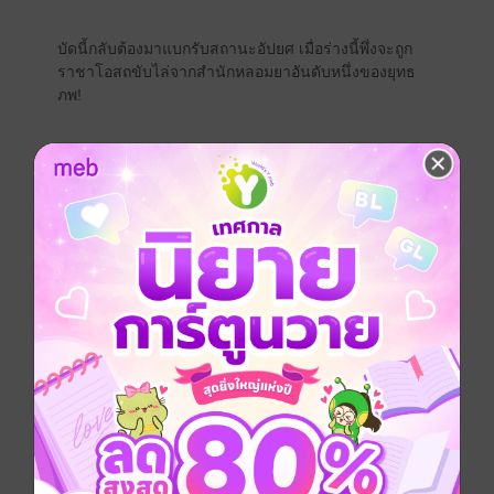
บัดนี้กลับต้องมาแบกรับสถานะอัปยศ เมื่อร่างนี้พึ่งจะถูก
ราชาโอสถขับไล่จากสำนักหลอมยาอันดับหนึ่งของยุทธ
ภพ!
หนำซ้ำ… เจ้านี่ยังเป็นทายาท 1 ใน 7 ตระกูลเสาหลักใหญ่
ที่ค้ำจุนโลกนี้ไว้ให้มั่นคง…
เพียงก้าวขากลับเข้าจวน พิธีปลดเขาจากผู้นำตระกูลก็ตั้ง
ไว้คอยท่า พร้อมเสียงดุด่าสาปแช่งจากทุกสารทิศ
สวรรค์ต้องการให้ยอดฝีมือผู้กลับชาติมาเกิดยอมจำนนต่อ
โชคชะตาอย่างนั้นหรือ… ฝันเสียเถิด!
เมื่อใต้หล้าอาณาจักรนี้ ความยิ่งใหญ่หรืออำนาจขึ้นอยู่กับ
อานุภาพของโอสถเม็ดเดียว