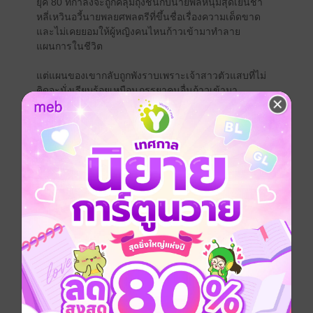
ยุค 80 ที่กำลังจะถูกคลุมถุงชนกับนายพลหนุ่มสุดเย็นชา
หลี่เหวินอวี้นายพลยศพลตรีที่ขึ้นชื่อเรื่องความเด็ดขาด
และไม่เคยยอมให้ผู้หญิงคนไหนก้าวเข้ามาทำลาย
แผนการในชีวิต
แต่แผนของเขากลับถูกพังราบเพราะเจ้าสาวตัวแสบที่ไม่
คิดจะนั่งเรียบร้อยเหมือนภรรยาคนอื่นก้าวเข้ามา
จากแค่การแต่งงานแบบจำใจ กลับกลายเป็นความวุ่นวาย
หัวใจที่เขาไม่เคยคาดคิด
เธอเอาแต่ก่อกวนหัวใจเขา ส่วนเขาก็เอาแต่หลงเธอทุกวัน!
เมื่อเจอปัญหาพวกเราย่อมร่วมมือกันแก้...
แก้ไขเหรอ?...ไม่ใช่หรอก...แก้ผ้าต่างหากล่ะ
ใช่ค่ะ...ทุกปัญหาพร้อมแก้ผ้าเสมอ ^_^
*****************
คำเตือน
นายพลหลี่คนซึน+แซ่บมาแล้วแม๊~~~~
เรื่องนี้พล็อตบางเบา เพราะสามีภรรยาเขาแก้---ปัญหา---
กันบนเตียง