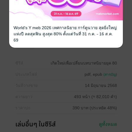
ฝากน้องถิงถิงกับพี่หลี่เหวินอวี้ด้วยนะคะ
ดารารับเชิญน้องเสี่ยวหมิงคนเก่งก็มาด้วย จิ้มกันเลยอย่า
รอช้า
World's Y meb 2026 เทศกาลนิยาย การ์ตูนวาย สุดยิ่งใหญ่
จีนโบราณ
มาเฟีย
แก้แค้น
ความรัก
แห่งปี ลดสุดฟิน สูงสุด 80% ตั้งแต่วันที่ 31 ก.ค. - 16 ส.ค.
69
การขาย
ซีรีส์
เกิดใหม่เพื่อเปลี่ยนบทบาทนิยายยุค 80
ประเภทไฟล์
pdf, epub
(สารบัญ)
วันที่วางขาย
14 มิถุนายน 2568
ความยาว
493 หน้า (≈ 82,010 คำ)
ราคาปก
390 บาท (ประหยัด 48%)
เล่มอื่นๆ ในซีรีส์
ดูทั้งหมด