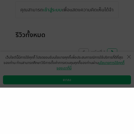
คุณสามารถ
เข้าสู่ระบบ
เพื่อแสดงความคิดเห็นได้จ้า
รีวิวทั้งหมด
หน้าที่ 1
เว็บไซต์นี้มีการใช้คุกกี้ โปรดยอมรับนโยบายคุกกี้เพื่อประสบการณ์การใช้บริการที่ดีที่สุด
ของท่าน ท่านสามารถศึกษาวิธีการตั้งค่าการควบคุมคุกกี้ของท่านผ่าน
นโยบายการใช้คุกกี้
ของเราที่นี่
เรื่องนี้นายพลหลี่ × ถิงถิง มาเป็นรับเชิญ ใช่มั้ย
คะ😁 พอ คือ คุณหมิง คนดีคนเดิม เครื่องด่า
ตกลง
ดาวน์โหลดแอป
วิธีการใช้งาน
ติดต่อเรา
เคลื่อนที่ ที่ขับเคลื่อนได้ด้วยเงิน 💸 ปากเจ็บ
สุดๆ เก่งสุดๆ งกสุดๆ นี่ถ้าไม่ได้หมิง เรื่องจะไม่
คลี่คลายง่ายๆเลยนะเนี่ย น่ารักมาก ชอบมาก
ค่ะ
มีแล้ว -
❤Pimmy❤
1
20 ส.ค. 2568
2:5 น.
ดู 1 ความเห็นย่อย