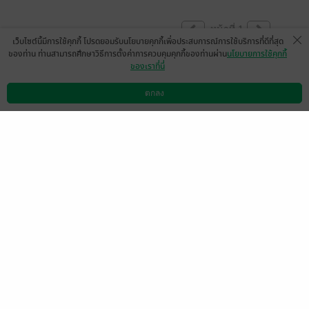
หน้าที่ 1
เว็บไซต์นี้มีการใช้คุกกี้ โปรดยอมรับนโยบายคุกกี้เพื่อประสบการณ์การใช้บริการที่ดีที่สุด
ของท่าน ท่านสามารถศึกษาวิธีการตั้งค่าการควบคุมคุกกี้ของท่านผ่าน
นโยบายการใช้คุกกี้
ของเราที่นี่
มีแล้ว -
Golfman755
มีแล้ว -
กิตติ โลหารชุน
12 พ.ย. 2568
6:14 น.
13 ต.ค. 2568
7:41 น.
ตกลง
ดาวน์โหลดแอป
วิธีการใช้งาน
ติดต่อเรา
มีแล้ว -
Pirapong Singsa
มีแล้ว -
tuapanich
thid
4 ก.ค. 2568
13:34 น.
16 มิ.ย. 2568
0:26 น.
มีแล้ว -
Metopz
15 มิ.ย. 2568
17:25 น.
หน้าที่ 1
เลือกหมวดหมู่
+