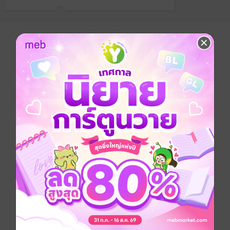
อยากได้
ซื้อเป็นของขวัญ
ติดตาม
แชร์
ไอน์เป็น “นักประเมิน” มีเพียงความสามารถประเมิน
สิ่งของ จึงทําได้เพียงใช้ชีวิตอย่างสิ้นหวังไปวันๆ แต่แล้ว
โชคชะตาของชายหนุ่มก็ได้พลิกผัน หลังการบังเอิญพบกับ
สิ่งหนึ่งในดันเจี้ยนลับ เขาได้รับ “แก้วตานางไม้” จากยูริ
นางไม้แห่ง “ต้นไม้พิภพ” ทําให้สามารถอ่านทุกสิ่งทุกอย่าง
ออก จากผู้ที่อ่อนแอที่สุด กลับกลายไปเดินบนเส้นทางสู่ผู้
แข็งแกร่งที่สุด!! และเมื่อชายหนุ่มได้รับพลังมาแล้ว ก็ต้อง
ไปเผชิญหน้ากับ บอสมอนสเตอร์ เพื่อบุกฝ่าออกไปจากดัน
เจี้ยน...!! พ่วงแถมนิยายสั้นจากผู้แต่งเรื่อง ที่ยังไม่เคยตีพิมพ์
มาก่อน!
หนังสือแปล