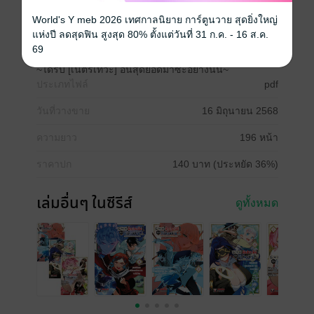
World's Y meb 2026 เทศกาลนิยาย การ์ตูนวาย สุดยิ่งใหญ่
แห่งปี ลดสุดฟิน สูงสุด 80% ตั้งแต่วันที่ 31 ก.ค. - 16 ส.ค.
ซีรีส์
69
อาชีพตกอับ [นักประเมิน] แท้จริงแล้วไร้เทียมทานซะงั้น
~ได้รับ [เนตรเทวะ] อันสุดยอดมาซะอย่างนั้น~
ประเภทไฟล์
pdf
วันที่วางขาย
16 มิถุนายน 2568
ความยาว
196 หน้า
ราคาปก
140 บาท (ประหยัด 36%)
เล่มอื่นๆ ในซีรีส์
ดูทั้งหมด