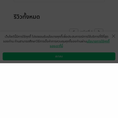
รีวิวทั้งหมด
หน้าที่ 1
เว็บไซต์นี้มีการใช้คุกกี้ โปรดยอมรับนโยบายคุกกี้เพื่อประสบการณ์การใช้บริการที่ดีที่สุด
ของท่าน ท่านสามารถศึกษาวิธีการตั้งค่าการควบคุมคุกกี้ของท่านผ่าน
นโยบายการใช้คุกกี้
ของเราที่นี่
ตกลง
ดาวน์โหลดแอป
วิธีการใช้งาน
ติดต่อเรา
เนื้อเรื่องสนุก หวาน ฟิน อ่านเพลิน เหมาะกับ
การคลายเครียด
พอ หนุ่มฮอตเนิร์ด โหมดปกติจะจริงจัง แอบขี้
อาย
โหมดแซ่บ ก็แซ่บแบบสุดดด
นอ สาวน่ารัก สวย เซ็กซี่ ขี้แกล้ง ขี้เล่น
2 คนนี้เคมีลงตัวดีค่ะ