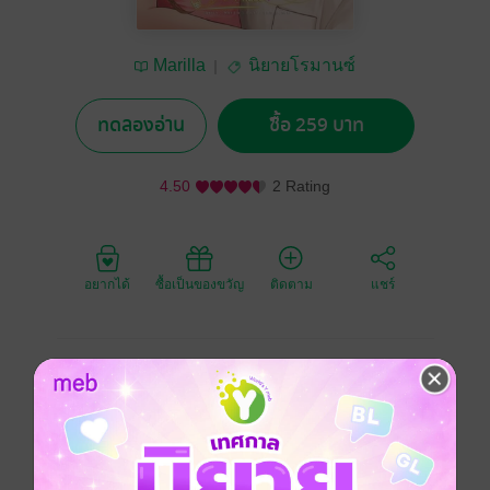
Marilla
นิยายโรมานซ์
ทดลองอ่าน
ซื้อ 259 บาท
4.50
2 Rating
อยากได้
ซื้อเป็นของขวัญ
ติดตาม
แชร์
เจอกันครั้งแรกเธอนึกว่าเขาพาลูกมางานคอสเพลย์ด้วย
ครั้งถัด ๆ มาเธอก็เจอเขาอีกแต่เขากลับจำเธอไม่ได้เลยสัก
นิด
โอเค อาจเป็นเพราะเธอคอสเพลย์เก่งเกินไป แถมยังไม่เคย
ซ้ำตัวละคร พอรับได้อยู่