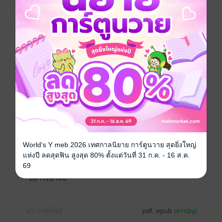
เจอกันอีกครั้งเขาเป็นอาจารย์มหาวิทยาลัย ส่วนเธอเป็นผู้
มอบทุนโครงการที่เขาดูแล
"เรา...เคยเจอกันมาก่อนเหรอครับ?"
เขาก็ยังจำเธอไม่ได้! ขนาดน้องสาววัยห้าขวบของเขายัง
จำได้เลย! แบบนี้มันรับได้ซะที่ไหน
'อัยด้า' คนนี้ไม่ยอมหรอก หลังจากนี้จะเสนอหน้าไปให้ 'วิน'
จำจนลืมไม่ลงเลยคอยดู!
---- ไม่มีการนอกกายนอกใจค่ะ ----
ปล. ซื้อผ่านเว็บจะถูกกว่าทาง Apple นะคะ
World's Y meb 2026 เทศกาลนิยาย การ์ตูนวาย สุดยิ่งใหญ่
แห่งปี ลดสุดฟิน สูงสุด 80% ตั้งแต่วันที่ 31 ก.ค. - 16 ส.ค.
โรมานซ์
ตลก
โรแมนติก
รักวัยรุ่น
69
มหาวิทยาลัย
ประเภทไฟล์
pdf, epub
(สารบัญ)