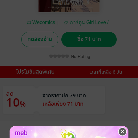
Wecomics
การ์ตูน Girl Love /
Yuri
ทดลองอ่าน
ซื้อ 71 บาท
No Rating
โปรโมชันสุดพิเศษ
เวลาที่เหลือ 6 วัน
ลด
จากราคาปก 79 บาท
10
%
เหลือเพียง 71 บาท