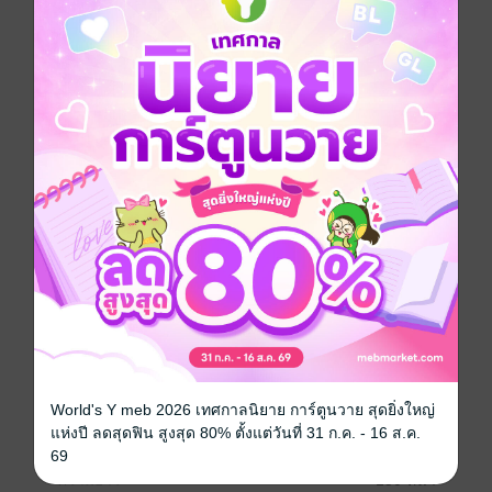
อยากได้
ซื้อเป็นของขวัญ
ติดตาม
แชร์
"หลินเยี่ยน" แพทย์นิติเวชสาวแสนเย็นชาได้มาพบกับสาย
สืบสาว "ซ่งอวี๋หาง" จากความไม่ลงรอยกลายมาเป็นความ
เข้าใจ พวกเขาทั้งสองสาบานว่าจะร่วมกันเปิดเผยความ
จริงที่ซ่อนเร้นมานานหลายปี...
Girl love / Yuri
หนังสือแปล
ดรามา
โรแมนติก
สืบสวน / นักสืบ
ซีรีส์
คุณนิติเวชสาวที่รัก
ประเภทไฟล์
pdf
World's Y meb 2026 เทศกาลนิยาย การ์ตูนวาย สุดยิ่งใหญ่
แห่งปี ลดสุดฟิน สูงสุด 80% ตั้งแต่วันที่ 31 ก.ค. - 16 ส.ค.
วันที่วางขาย
13 มิถุนายน 2568
69
ความยาว
150 หน้า