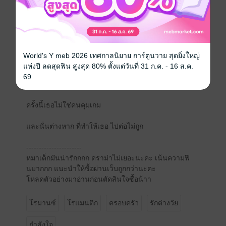
แต่เป็นเสียงของใครบางคน ที่เริ่มรู้สึกเปลือย
คิรินไม่ได้ขยับเข้าไปใกล้กว่าเดิม เขาเพียงแค่ยืนตรงนั้น
ใกล้พอให้เธอรู้ว่าเขาไม่กลัวที่จะเข้าใจเธอ
World's Y meb 2026 เทศกาลนิยาย การ์ตูนวาย สุดยิ่งใหญ่
แห่งปี ลดสุดฟิน สูงสุด 80% ตั้งแต่วันที่ 31 ก.ค. - 16 ส.ค.
อิมเมจหายใจเข้าลึกๆ แต่กลับไม่สามารถหาคำพูดที่เฉียบ
69
คมใดๆ มาตอบโต้ได้เหมือนทุกครั้ง
ครั้งนี้เธอไม่ใช่คนคุมเกม
และนั่นต่างหาก ที่ทำให้เธอ ไปต่อไม่ถูก
----------------------
หมาเด็กมันน่ารักกกก ดราม่าไม่เยอะนะคะ เน้นความฟิ
นมากกก แนะนำให้ซื้อผ่านเว็บถูกกว่านะคะ
โหลดตัวอย่างมาอ่านก่อนตัดสินใจซื้อน้าา
โรมานซ์
โรแมนติก
ครอบครัว
รักต่างวัย
กำลังใจ