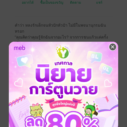
อยากได้
ซื้อเป็นของขวัญ
ติดตาม
แชร์
คำว่า หลงรักเด็กจนหัวปักหัวปำ ไม่มีในพจนานุกรมฉัน
หรอก
"คุณคิดว่าคุณรู้จักฉันจากอะไร? จากการชนแก้วแค่ครั้ง
เดียว?"
"ผมไม่ได้รู้จักคุณ" คิรินตอบนิ่ง "ผมแค่เห็นว่าคุณไม่เคย
ปล่อยให้ใครเข้าใกล้คุณจริงๆ แม้แต่ตอนที่คุณ ยั่วคนอื่น
คุณก็ยังถอยในใจไปตั้งหลายก้าว" คำพูดสุดท้ายเหมือน
เสียงปืนที่ลั่นใส่เกราะบางของเธอ
อิมเมจนิ่งสนิท แววตาที่เคยมั่นใจตอนนี้วูบไหวเหมือนเด็กผู้
หญิงที่จู่ๆ ก็ถูกลากออกจากบทบาทนางพญาที่เธอเล่นมา
ตลอด
"นายไม่ควรพูดแบบนี้" เสียงเธอเบาลงกว่าทุกครั้ง ตั้งแต่คุย
กันมา
ไม่ใช่เสียงอารมณ์