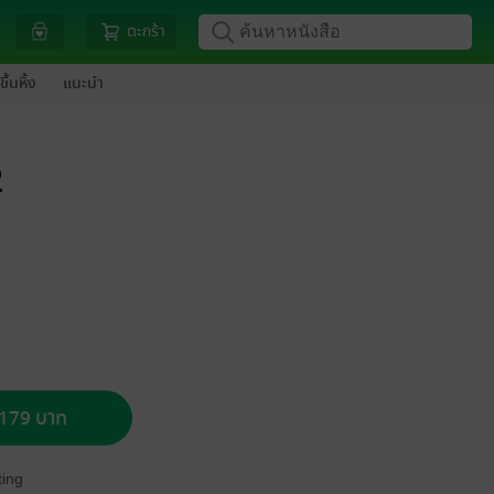
ตะกร้า
ขึ้นหิ้ง
แนะนำ
2
อ 179 บาท
ing