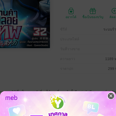
อยากได้
ซื้อเป็นของขวัญ
ติด
ซีรีส์
ระบบร้
ประเภทไฟล์
วันที่วางขาย
ความยาว
1189 ห
ราคาปก
299 
าณสายมิติซึ่งเป็นสายพลังที่หาได้ยากที่สุดแล้วทั้งที แต่กลับมีพรสวรรค์ระดับ E
วเราะเยาะ ผู้หญิงรู้ผู้หญิงก็เหยียดหยาม แถมยังเป็นเด็กกำพร้าที่ต้องทำมาค้าขา
ด้คิดโทษฟ้าด่าสวรรค์ ทำแบบนั้นจะยิ่งเสียเวลาฝึกฝนและขายของ ยิ่งอยู่ ๆ ระ
oybook.co