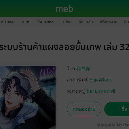
หน้าแรก
ขายดี
ใหม่มาแรง
มาใหม่
โปรโมชัน
ฟรีกระจาย
ฮิต
ระบบร้านค้าแผงลอยขั้นเทพ เล่ม 3
โดย
弈青锋
สำนักพิมพ์
EnjoyBook
หมวดหมู่
นิยายแฟนตาซี
ทดลองอ่าน
ซื้
No Rat