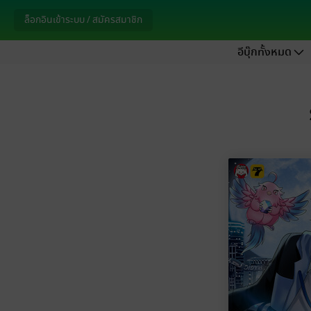
ล็อกอินเข้าระบบ / สมัครสมาชิก
อีบุ๊กทั้งหมด