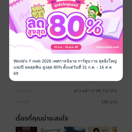
ๆ สมัยเรียนมหาวิทยาลัย กับ เรื่องราวสุดฉาวที่จบแบบไม่
ค่อยสวยสักเท่าไหร่ ทว่า 4 ปีมาแล้ว ใครจะเชื่อ ! ว่าเธอจะ
ต้องโคจรมาเจอกับคนเหล่านี้อีกครั้ง เรื่องราวสุดร้อนแรง
เกินต้านจึงเกิดขึ้น !
โรมานซ์
ซีรีส์
นิยายชุดแม่สื่อ​ ตอน แม่สื่อ (FIRST​ &​ DREAME) - 1
World's Y meb 2026 เทศกาลนิยาย การ์ตูนวาย สุดยิ่งใหญ่
แห่งปี ลดสุดฟิน สูงสุด 80% ตั้งแต่วันที่ 31 ก.ค. - 16 ส.ค.
ประเภทไฟล์
pdf, epub
(สารบัญ)
69
วันที่วางขาย
14 มิถุนายน 2568
ความยาว
473 หน้า (≈ 88,722 คำ)
ราคาปก
199 บาท
เรื่องที่คุณน่าจะสนใจ