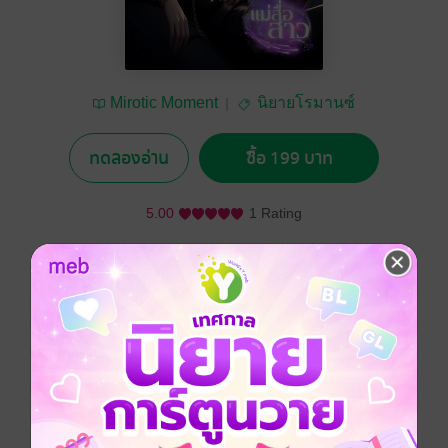
Mirotic​ Moment
นิยายโรมานซ์
ทดลองอ่าน
ซื้อ 199 บาท
5.00
1 Rating
อยากได้
ซื้อเป็นของขวัญ
ติดตาม
แชร์
พาฝัน เจ้าของ PERFECT DREAME บริษัทจัดหาคู่ ที่ได้
วิศวกร และ สถาปนิกหนุ่มไฟแรง ที่ดั๊นเป็นอดีตหนุ่ม ๆ สุด
ฮอต ประวัติสุดโชกโชน มาช่วยสร้างบ้านหลังใหญ่โต
เสมือนคฤหาสน์ให้ โดยเธอเคยเป็นแม่สื่อแม่ชักให้กับสาว