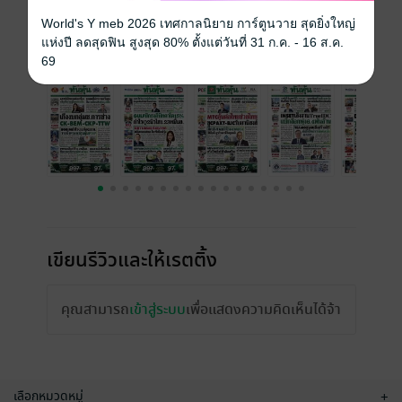
ราคาปก
15 บาท
World's Y meb 2026 เทศกาลนิยาย การ์ตูนวาย สุดยิ่งใหญ่
แห่งปี ลดสุดฟิน สูงสุด 80% ตั้งแต่วันที่ 31 ก.ค. - 16 ส.ค.
ฉบับย้อนหลัง
ดูทั้งหมด
69
เขียนรีวิวและให้เรตติ้ง
คุณสามารถ
เข้าสู่ระบบ
เพื่อแสดงความคิดเห็นได้จ้า
เลือกหมวดหมู่
+