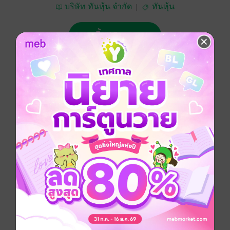
บริษัท ทันหุ้น จำกัด
ทันหุ้น
ซื้อ 15 บาท
No Rating
อยากได้
ซื้อเป็นของขวัญ
ติดตาม
แชร์
ทันหุ้น 16 มิถุนายน 2568
ประเภทไฟล์
pdf
วันที่วางขาย
13 มิถุนายน 2568
ความยาว
32 หน้า