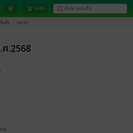
ตะกร้า
ขึ้นหิ้ง
แนะนำ
พ.ศ.2568
น
ing