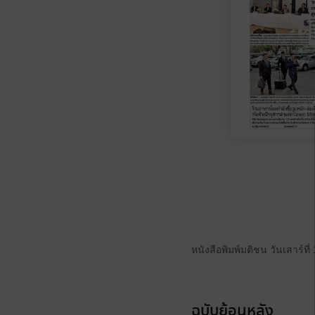
หนังสือพิมพ์มติชน วันเสาร์ที
ฉบับย้อนหลัง