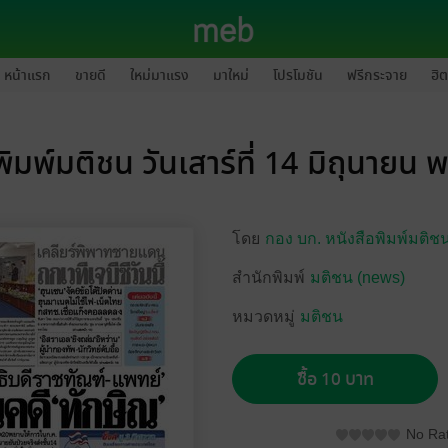
หน้าแรก
ขายดี
ใหม่มาแรง
มาใหม่
โปรโมชัน
ฟรีกระจาย
ฮิต
พิมพ์มติชน วันเสาร์ที่ 14 มิถุนายน 
โดย
กอง บก. หนังสือพิมพ์มติช
สำนักพิมพ์
มติชน (news)
หมวดหมู่
มติชน
ซื้อ 10 บาท
No Rat