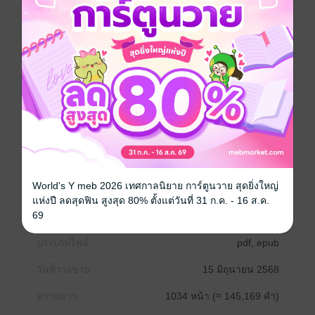
หนังสือเซตนี้มีทั้งหมด 3 เล่ม คือ
หัวใจของไฟท์
รักร้ายของซาร์คัส
คิมเป็นของพาย
Boy love / Yaoi
โรมานซ์
18+
มาเฟีย
World's Y meb 2026 เทศกาลนิยาย การ์ตูนวาย สุดยิ่งใหญ่
วิศวะ
แห่งปี ลดสุดฟิน สูงสุด 80% ตั้งแต่วันที่ 31 ก.ค. - 16 ส.ค.
69
ประเภทไฟล์
pdf, epub
วันที่วางขาย
15 มิถุนายน 2568
ความยาว
1034 หน้า (≈ 145,169 คำ)