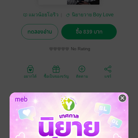
แมวน้อยโอริว
นิยายวาย Boy Love
/ Yaoi
ทดลองอ่าน
ซื้อ 839 บาท
No Rating
อยากได้
ซื้อเป็นของขวัญ
ติดตาม
แชร์
เมื่อซื้อชุดนี้คุณจะได้รับ