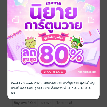
อยากได้
ซื้อเป็นของขวัญ
ติดตาม
แชร์
ไม่ว่าจะต้องแลกด้วยสิ่งใดพลายงามก็ยอม หากมันคือ
หนทางเดียวที่จะให้ฉัตรมงคลได้อยู่ต่อ ต่อให้ต้องใช้มีด
แหลมแทงทะลุอก หรือควักหัวใจออกมาทั้งดวง...เขาก็
พร้อมจะทำขอเพียงรอยยิ้มบนใบหน้าของเธอยังอยู่
โปรดอ่านก่อนตัดสินใจซื้อ
นิยายเรื่องนี้เป็นนิยายชุด มีทั้งหมด 4 เล่ม โดยเล่มที่ท่าน
กำลังจะเลือกซื้อนี้คือ เล่มที่ 3
เนื้อหาในภาคนี้ ยังไม่จบสมบูรณ์ และจะมีการดำเนินเรื่อง
ต่อในเล่มที่ 4
จึงขอความกรุณาผู้อ่าน พิจารณาให้ถี่ถ้วนก่อนกดซื้อ
World's Y meb 2026 เทศกาลนิยาย การ์ตูนวาย สุดยิ่งใหญ่
ขอขอบคุณที่ให้ความสนใจและสนับสนุนผลงานของศรี
แห่งปี ลดสุดฟิน สูงสุด 80% ตั้งแต่วันที่ 31 ก.ค. - 16 ส.ค.
เสมอมา
69
Boy love / Yaoi
ดรามา
ไสยศาสตร์