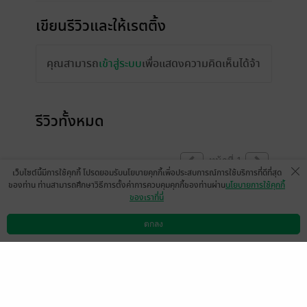
เขียนรีวิวและให้เรตติ้ง
คุณสามารถ
เข้าสู่ระบบ
เพื่อแสดงความคิดเห็นได้จ้า
รีวิวทั้งหมด
หน้าที่ 1
เว็บไซต์นี้มีการใช้คุกกี้ โปรดยอมรับนโยบายคุกกี้เพื่อประสบการณ์การใช้บริการที่ดีที่สุด
ของท่าน ท่านสามารถศึกษาวิธีการตั้งค่าการควบคุมคุกกี้ของท่านผ่าน
นโยบายการใช้คุกกี้
ของเราที่นี่
อ่านนิยายกี่10เรื่องก็ยังยกให้พี่พลายงามเป็น
พระเอกอันดับ1ในใจเรามากโปรดเขียนตัว
ตกลง
ดาวน์โหลดแอป
วิธีการใช้งาน
ติดต่อเรา
ละครรักเมียแบบนี้มาอีกเยอะๆนะคะอยากให้
นิยายแมสมากดีมากๆขอยกให้เป็นอันดับ1ในใจ
เราตอนนี้เลย😭💓💓
มีแล้ว -
phenphorn _990
0
17 พ.ย. 2568
10:25 น.