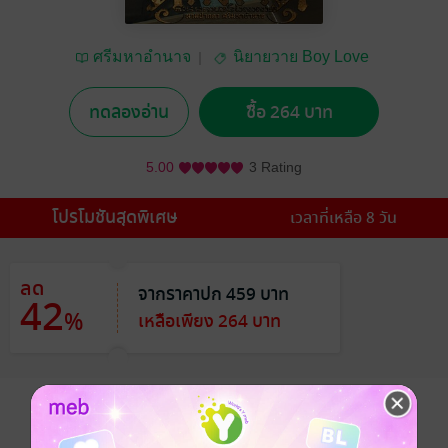
ศรีมหาอำนาจ
นิยายวาย Boy Love
/ Yaoi
ทดลองอ่าน
ซื้อ 264 บาท
5.00
3 Rating
โปรโมชันสุดพิเศษ
เวลาที่เหลือ 8 วัน
ลด
จากราคาปก 459 บาท
42
%
เหลือเพียง 264 บาท