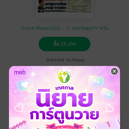
อาลาดินออนไลน์
สปอร์ตพูลXรายวัน
ซื้อ 25 บาท
No Rating
อยากได้
ซื้อเป็นของขวัญ
ติดตาม
แชร์
หนังสือพิมพ์สปอร์ตพูลXรายวัน วันจันทร์ที่ 16 มิถุนายน
พ.ศ.2568