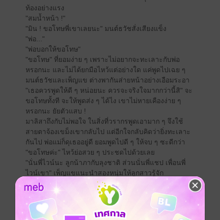
ท้องอย่างแรง
"สมน้ำหน้า !"
"มิน ! ขอโทษพี่เขาเลยนะ" มนต์ธวัชสั่งเสียงแข็ง
"พ่อ..."
"พ่อบอกให้ขอโทษ"
"ขอโทษ" ที่ยอมง่าย ๆ เพราะไม่อยากจะทะเลาะกับพ่อ
หรอกนะ และไม่ได้ยกมือไหว้แต่อย่างใด แค่พูดไปเฉย ๆ
มนต์ธวัชและเพ็ญแข ต่างพากันส่ายหน้าอย่างเอือมระอา
"เธอควรพูดให้ดี ๆ หน่อยนะ ควรจะจริงใจมากกว่านี้สิ" จะ
ขอโทษทั้งที จะให้พูดส่ง ๆ ได้ไง เขาไม่หายเคืองง่าย ๆ
หรอกนะ ยัยตัวแสบ !
มาลิสาถึงกับไม่พอใจ ในสิ่งที่วรากรพูดเอามาก ๆ จึงใช้
สายตาจ้องเขม็งเขากลับไป แต่อีกใจกลับคิดว่ายิ่งทะเลาะ
กันไป พ่อแม่ก็ดุเธออยู่ดี ยอมพูดไปดี ๆ ให้จบ ๆ ซะดีกว่า
"ขอโทษค่ะ" ไหว้ย่อสวย ๆ ประชดไปด้วยเลย
"นั่นพี่ไวน์นะ ลูกน้าภากับลุงชาติ ส่วนนั่นพี่แชป เพื่อนพี่
ไวน์เขา" เพ็ญแขแนะนำสองหนุ่มให้ลูกสาวรู้จัก
"....." เธอยืนเงียบ ไม่พูดอะไร ไม่ได้อยากจะรู้จักสักหน่อย
"ไวน์ ที่หนูมินตะโกนว่า แกกับแชปจะปล้ำน้อง มันยังไงกัน
ฮะ พวกแกทำแบบนั้นจริงหรือเปล่า ตอบมาตรง ๆ ห้าม
โกหก" อภิชาติถามลูกชาย