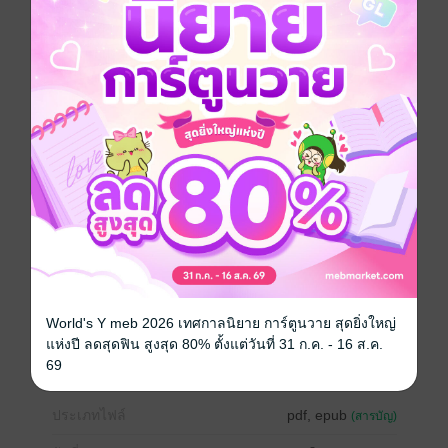
ในใจก็ไม่อยากจะเชื่อหรอก ว่าลูกและชลธีจะทำแบบนั้น
เพราะทั้งสองไม่เคยมีพฤติกรรมแบบนี้ แต่เพื่อไม่ให้เป็นการ
เข้าข้างฝ่ายตัวเอง จึงอยากจะรู้ความจริง
"โอ๊ยพ่อ ถามมาได้เนอะ เห็นพวกผมเป็นคนยังไงเนี่ย สภาพ
ห้าวขนาดนี้ คงปล้ำลงอยู่หรอก มีหวังได้เลือดก่อนปล้ำอีก
ชาตินี้จะหาสามีได้หรือเปล่า ก็ไม่รู้" เป็นผู้หญิงอะไรก็ไม่รู้
นักเลงจริง ๆ ไม่มีความเป็นกุลสตรีเลยสักนิด
"คิดว่าฉันอยากได้นายเป็นผัวมากนักเหรอ ปากหมาแบบนี้
สงสัยอยากมีชื่อกับรูป ติดอยู่บนกำแพงวัด" ถ้าไม่มีพ่อแม่อยู่
ตรงนี้นะ เธอกระโดดถีบยอดหน้าไอ้สูงนี่ไปแล้ว
ตอนนี้บอกเลยว่า เขาเป็นผู้ชายที่เธอไม่ชอบเป็นอันดับสอง
ตอนแรกก็ไม่ได้คิดหรอก แต่ที่คิด ก็เพราะว่าหมาในปากนี่
แหละ
>>>>> ทดลองอ่านก่อนซื้อนะคะ <<<<<
World's Y meb 2026 เทศกาลนิยาย การ์ตูนวาย สุดยิ่งใหญ่
แห่งปี ลดสุดฟิน สูงสุด 80% ตั้งแต่วันที่ 31 ก.ค. - 16 ส.ค.
รักวัยรุ่น
ดรามา
ครอบครัว
69
ประเภทไฟล์
pdf, epub
(สารบัญ)