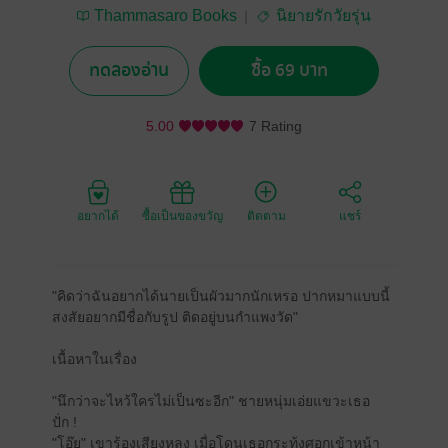
Thammasaro Books
นิยายรักวัยรุ่น
ทดลองอ่าน
ซื้อ 69 บาท
5.00
7 Rating
อยากได้
ซื้อเป็นของขวัญ
ติดตาม
แชร์
"คิดว่าฉันอยากได้นายเป็นผัวมากนักเหรอ ปากหมาแบบนี้
สงสัยอยากมีชื่อกับรูป ติดอยู่บนกำแพงวัด"
เนื้อหาในเรื่อง
"นึกว่าจะไหว้ใครไม่เป็นซะอีก" ชายหนุ่มเอ่ยแขวะเธอ
ปั่ก !
"โอ๊ย" เขาร้องเสียงหลง เมื่อโดนเธอกระทุ้งศอกเข้าหน้า