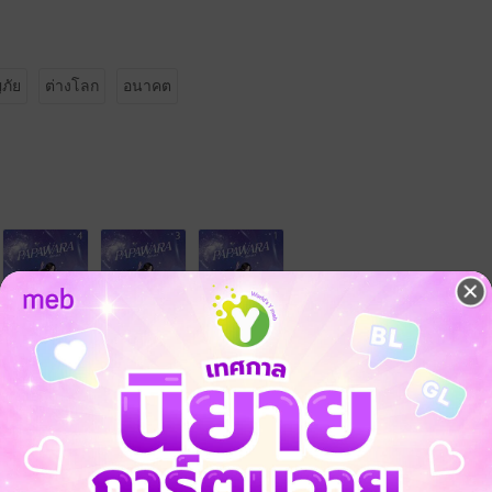
ภัย
ต่างโลก
อนาคต