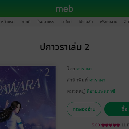
หน้าแรก
ขายดี
ใหม่มาแรง
มาใหม่
โปรโมชัน
ฟรีกระจาย
ฮิต
ปภาวราเล่ม 2
โดย
ดาราดา
สำนักพิมพ์
ดาราดา
หมวดหมู่
นิยายแฟนตาซี
ทดลองอ่าน
ซื้
5.00
11 