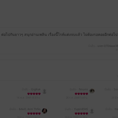
ต่อไปกันยาวๆ สนุกอ่านเพลิน เรื่องนี้ไรท์แต่งจบแล้ว ไม่ต้องรอคอยอีกต่อไป
มีแล้ว -
user-070daaa3
27
1
มีแล้ว -
GigKok
มีแล้ว -
Nnunii
มีแล้ว -
So
14 พ.ย. 2568
15:35 น.
28 ก.ค. 2568
5:40 น.
23 มิ
มีแล้ว -
&bull; Ann ThNs
มีแล้ว -
Yupin8945
มีแล้ว -
Ha
20 มิ.ย. 2568
11:44 น.
19 มิ.ย. 2568
11:26 น.
16 มิ