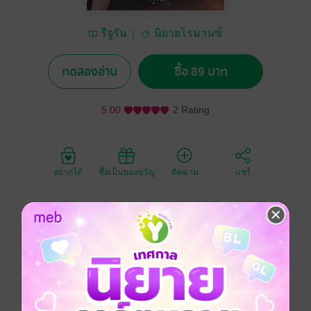
รีจูรัน
นิยายโรมานซ์
ทดลองอ่าน
ซื้อ 89 บาท
5.00
2 Rating
อยากได้
ซื้อเป็นของขวัญ
ติดตาม
แชร์
#นิริน เด็กหญิงที่แอบปลื้มพี่ชายอย่างทัศวิน ปากเรียกพี่
ชาย แต่ใจหวั่นไหว เป็นพี่ชายนิ่งๆ หาทางตีสนิททุกรูปแบบ
ใครจะรู้ ภายใต้ใบหน้าสงบนิ่ง ทัศวิน แอบซ่อนเล่ห์รักไว้
ตามประสานายวายร้ายตัวพ่อ
โรมานซ์