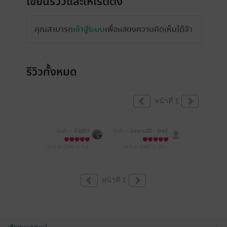
เขียนรีวิวและให้เรตติ้ง
คุณสามารถ
เข้าสู่ระบบ
เพื่อแสดงความคิดเห็นได้จ้า
รีวิวทั้งหมด
หน้าที่ 1
มีแล้ว -
บี3051
มีแล้ว -
นิรนามID : 5reE
6RE503
20 มิ.ย. 2568
14:5 น.
15 มิ.ย. 2568
12:46 น.
หน้าที่ 1