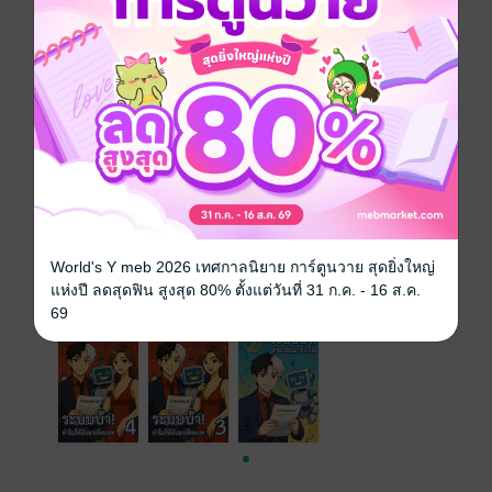
ซีรีส์
ระบบบ้า! ทำไมให้ฉันมาเขียนบท
ประเภทไฟล์
pdf, epub
(สารบัญ)
วันที่วางขาย
16 มิถุนายน 2568
ความยาว
130 หน้า (≈ 16,327 คำ)
ราคาปก
69 บาท
World's Y meb 2026 เทศกาลนิยาย การ์ตูนวาย สุดยิ่งใหญ่
เล่มอื่นๆ ในซีรีส์
แห่งปี ลดสุดฟิน สูงสุด 80% ตั้งแต่วันที่ 31 ก.ค. - 16 ส.ค.
ดูทั้งหมด
69