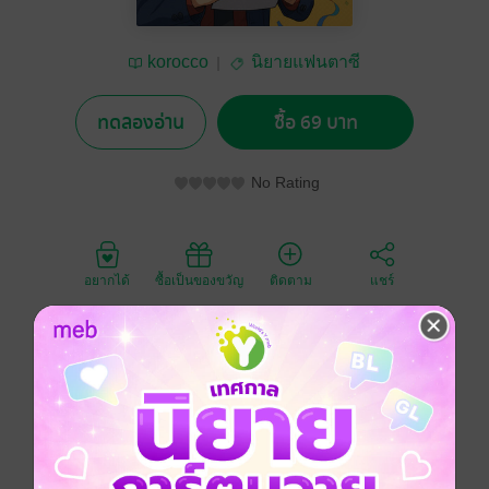
korocco
นิยายแฟนตาซี
ทดลองอ่าน
ซื้อ 69 บาท
No Rating
อยากได้
ซื้อเป็นของขวัญ
ติดตาม
แชร์
เมื่อ เต๋อ ชายหนุ่มธรรมดา ถูกเรียกตัวมาเป็นนักเขียนบท
พร้อมระบบสร้างสรรค์วรรณกรรมขั้นเทพ ในการแข่งขัน
การแข่งขัน สุดยอดเยาวชนคนเขียนบทละคร เค้าจะ
รับมือกับสถานการณ์ยังไง!
แฟนตาซี
ทะลุมิติ
ตลก