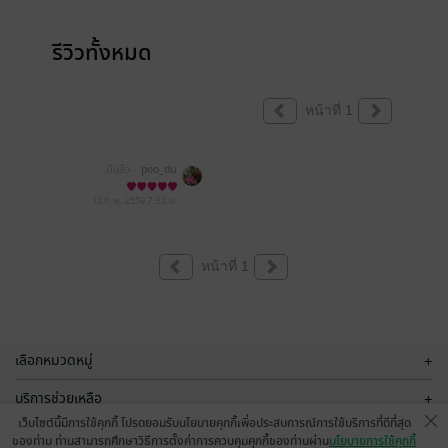
รีวิวทั้งหมด
หน้าที่ 1
มีแล้ว -
poo_du
12 ก.พ. 2559
7:32 น.
หน้าที่ 1
เลือกหมวดหมู่
+
บริการช่วยเหลือ
+
เว็บไซต์นี้มีการใช้คุกกี้ โปรดยอมรับนโยบายคุกกี้เพื่อประสบการณ์การใช้บริการที่ดีที่สุด
เกี่ยวกับเรา
+
ของท่าน ท่านสามารถศึกษาวิธีการตั้งค่าการควบคุมคุกกี้ของท่านผ่าน
นโยบายการใช้คุกกี้