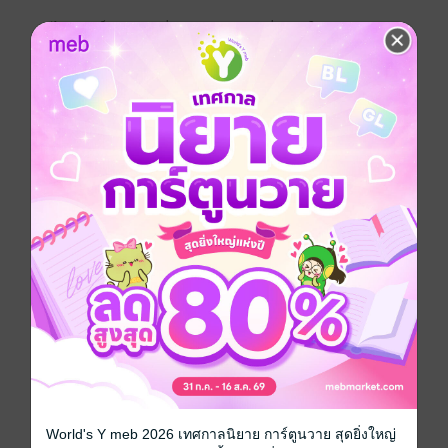
ไคร่า มิน็อช คือผู้เชี่ยวชาญด้านการสื่อสารในภารกิจ
ทดสอบการตั้งถิ่นฐานบนจาร์เวด ไนน์ ฮิวจ์ จาก็อต คือ
หัวหน้าหน่วยที่ได้รับมอบหมายให้ไปช่วยหญิงสาวเมื่อ
สมาชิกคนอื่นๆ ในทีมของเธอเสียชีวิตลงอย่างลึกลับ เมื่อ
ติดอยู่ในดวงดาวอันเป็นที่พักอาศัยของปิศาจร้ายเกินกว่า
จะจินตนาการได้ ทั้งสองจึงต้องพึ่งพาเชื่อมันในกันและกัน
เท่านั้น นครร้างไร้ผู้คนคือกุญแจสำคัญที่จะนำไปสู่ความ
อยู่รอด ทว่าสิ่งที่ทั้งสองพบหลังกำแพงโบราณนั้นสั้นคลอน
ทุกความเชื่อ คุกคามทุกสิ่งที่ทั้งสองรักและท้าทายทุกสายใย
ผูกพันที่มีต่อกัน เพื่อความสำเร็จเธอกับเขาต้องละทิ้งความ
สงสัยและฟังเฉพาะสิ่งที่หัวใจร่ำร้องเมื่อผสานใจกายเป็น
หนึ่ง...เมื่อตระหนักว่ารักคืออาวุธสำคัญแล้วเท่านั้น...ทั้ง
สองจึงจะโค่นล้มพลังแห่งปิศาจที่หมายจะทำลายล้างทุก
ชีวิตลงได้
หนังสือแปล
ประเภทไฟล์
pdf, epub
(สารบัญ)
World's Y meb 2026 เทศกาลนิยาย การ์ตูนวาย สุดยิ่งใหญ่