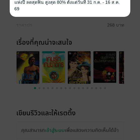
วันที่วางขาย
11 กุมภาพันธ์ 2559
แห่งปี ลดสุดฟิน สูงสุด 80% ตั้งแต่วันที่ 31 ก.ค. - 16 ส.ค.
69
ความยาว
530 หน้า
ราคาปก
268 บาท
เรื่องที่คุณน่าจะสนใจ
เขียนรีวิวและให้เรตติ้ง
คุณสามารถ
เข้าสู่ระบบ
เพื่อแสดงความคิดเห็นได้จ้า