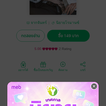
จากจันทร์
นิยายโรมานซ์
ทดลองอ่าน
ซื้อ 149 บาท
5.00
2 Rating
อยากได้
ซื้อเป็นของขวัญ
ติดตาม
แชร์
เพราะความเมาในคืนวันเกิดทำให้หมอผู้เป็นเหมือนอา
กลายเป็นคนที่ได้ตัวเธอไปโดยไม่ตั้งใจ"
แต่ที่มากกว่านั้นคือ...เขาเลือกจะเลื่อนฐานะเป็นสามีและ
ภรรยา