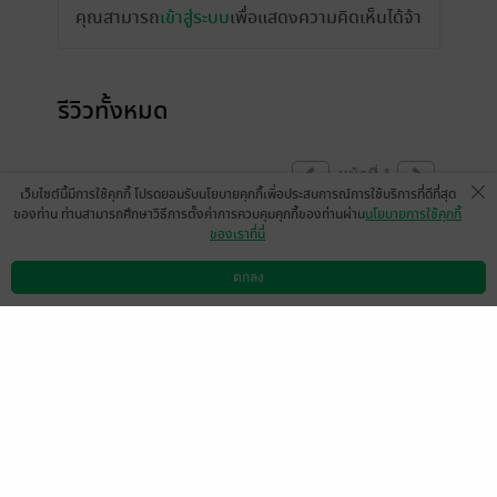
คุณสามารถ
เข้าสู่ระบบ
เพื่อแสดงความคิดเห็นได้จ้า
รีวิวทั้งหมด
หน้าที่ 1
เว็บไซต์นี้มีการใช้คุกกี้ โปรดยอมรับนโยบายคุกกี้เพื่อประสบการณ์การใช้บริการที่ดีที่สุด
ของท่าน ท่านสามารถศึกษาวิธีการตั้งค่าการควบคุมคุกกี้ของท่านผ่าน
นโยบายการใช้คุกกี้
ของเราที่นี่
ชอบนะคะ แต่อยากถามบางสับ พี่เขย = คนที่
แต่งงานกับพี่สาว
ตกลง
ดาวน์โหลดแอป
วิธีการใช้งาน
ติดต่อเรา
แล้วคนที่แต่งงานกับน้องสาว =น้องเขย และ
น้องเขยต้องเรียกพี่ของเมีย ว่า พี่เมีย ไม่ใช่พี่
เขีย ไหม? งง นะ คนที่รู้ชวยตอบที่ สงใสมานา
นมากๆที่อ่านิยายมา
มีแล้ว -
นิรนามID : RE22d5I476
0
14 ส.ค. 2568
19:59 น.
ป.ปลาตากลม8578