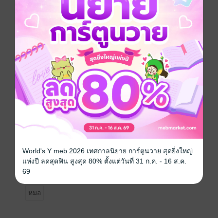
นนทิพัชร์ ปรากานต์ภักดีหมอวัย 43 ปี ที่ทั้งวงการรู้จักดีใน
ฐานะศัลยแพทย์มากฝีมือ
ผู้บริหารโรงพยาบาลเอกชนสุดหรู
เขาเคยใช้ชีวิตแบบเจ้าสำราญมาแล้วทุกแบบ
แต่ทุกอย่างเปลี่ยนเมื่อเขาตื่นขึ้นมาในห้องนอนของตัวเอง
พร้อมกับ "เด็กผู้หญิงวัย 19"
ที่นอนเปลือยอยู่ข้าง ๆเด็กคนนั้นคือ วียา จิรเวชกุลน้องสาว
ของเพื่อนสนิทคน
ที่เคยผ่าตัดช่วยชีวิตเธอในวัยเด็กคนที่เธอเรียกว่า "พี่หมอ"
ด้วยดวงตาเป็นประกาย
หลานสาวที่เขาเคยเห็นมาตั้งแต่ยังวิ่งเล่นในสนาม
และหลักฐานบนเตียงชัดเจนเกินกว่าจะปฏิเสธได้ว่า
"เขาคือคนแรกของเธอ"พลาดครั้งเดียว...แต่มันเปลี่ยน
สถานะจาก น้องเพื่อน
กลายเป็น เมียในทะเบียน ที่เขาหวง หึง โหด ที่สุด
World's Y meb 2026 เทศกาลนิยาย การ์ตูนวาย สุดยิ่งใหญ่
แห่งปี ลดสุดฟิน สูงสุด 80% ตั้งแต่วันที่ 31 ก.ค. - 16 ส.ค.
69
โรมานซ์
โรแมนติก
18+
คนในเครื่องแบบ
หมอ