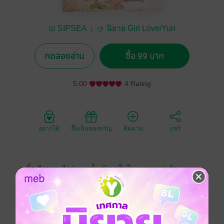
SIPSEA
นิยาย Girl Love/Yuri
ทดลองอ่าน
ซื้อ 99 บาท
5.00
4 Rating
อยากได้
ซื้อเป็นของขวัญ
ติดตาม
แชร์
นิ้วเรียวของอีกฝ่ายรุกล้ำเข้ามาในโพรงสวาทอุ่นร้อน
Girl love / Yuri
ตลก
โรแมนติก
โรมานซ์
18+