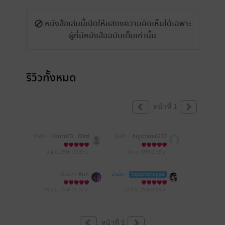
หนังสือเล่มนี้เปิดให้แสดงความคิดเห็นได้เฉพาะ
ผู้ที่มีหนังสือฉบับเต็มเท่านั้น
รีวิวทั้งหมด
หน้าที่ 1
มีแล้ว -
นิรนามID : 60rd
มีแล้ว -
Aujchara6237
EeT027
2 ส.ค. 2568
13:20 น.
9 ก.ค. 2568
2:38 น.
มีแล้ว -
Ann
มีแล้ว -
Sipseemaysa
19 มิ.ย. 2568
23:27 น.
17 มิ.ย. 2568
0:33 น.
หน้าที่ 1