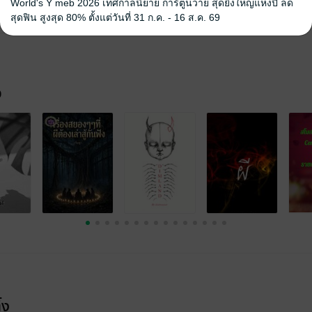
World's Y meb 2026 เทศกาลนิยาย การ์ตูนวาย สุดยิ่งใหญ่แห่งปี ลด
สุดฟิน สูงสุด 80% ตั้งแต่วันที่ 31 ก.ค. - 16 ส.ค. 69
ศาสตร์
ผี / วิญญาณ
เรื่องเล่า
จ
้ง