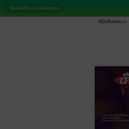
ล็อกอินเข้าระบบ / สมัครสมาชิก
อีบุ๊กทั้งหมด