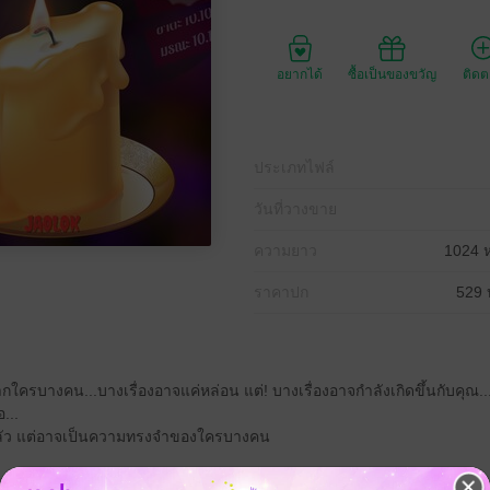
อยากได้
ซื้อเป็นของขวัญ
ติด
ประเภทไฟล์
วันที่วางขาย
ความยาว
1024 ห
ราคาปก
529 
จากใครบางคน...บางเรื่องอาจแค่หล่อน แต่! บางเรื่องอาจกำลังเกิดขึ้นกับคุณ..
อ...
วามกลัว แต่อาจเป็นความทรงจำของใครบางคน
ตพวกมึงฉิบหายหรอก