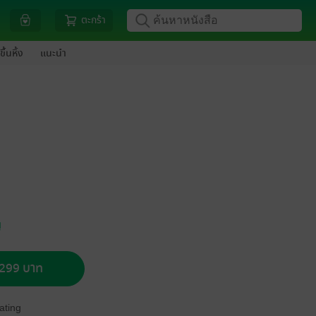
ตะกร้า
ขึ้นหิ้ง
แนะนำ
ญ
อ 299 บาท
ating