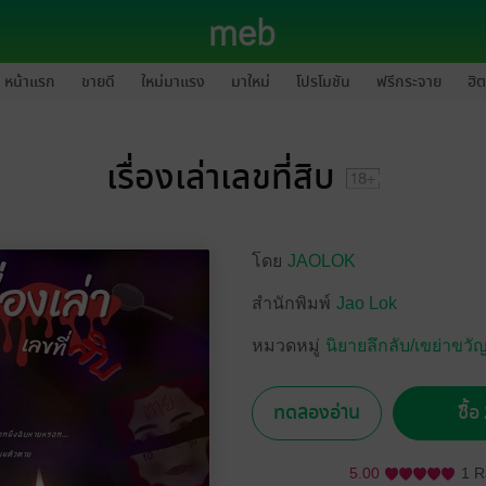
หน้าแรก
ขายดี
ใหม่มาแรง
มาใหม่
โปรโมชัน
ฟรีกระจาย
ฮิต
เรื่องเล่าเลขที่สิบ
โดย
JAOLOK
สำนักพิมพ์
Jao Lok
หมวดหมู่
นิยายลึกลับ/เขย่าขวั
ทดลองอ่าน
ซื้
5.00
1 R