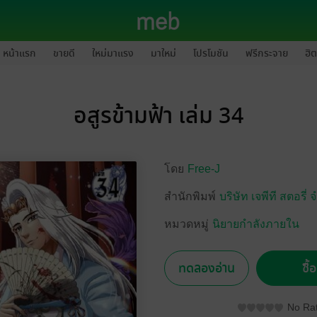
หน้าแรก
ขายดี
ใหม่มาแรง
มาใหม่
โปรโมชัน
ฟรีกระจาย
ฮิต
อสูรข้ามฟ้า เล่ม 34
โดย
Free-J
สำนักพิมพ์
บริษัท เจพีที สตอรี่ 
หมวดหมู่
นิยายกำลังภายใน
ทดลองอ่าน
ซื้
No Rat