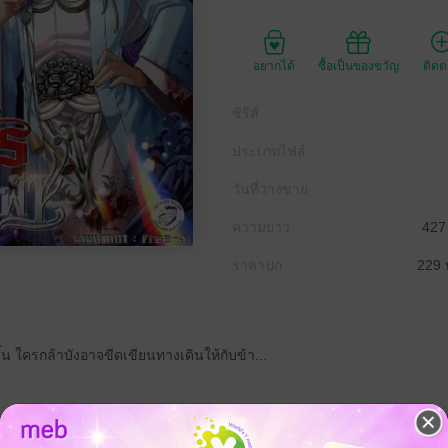
อยากได้
ซื้อเป็นของขวัญ
ติด
ซีรีส์
ประเภทไฟล์
วันที่วางขาย
ความยาว
427
ราคาปก
229 
้น ใครกล้าบังอาจขีดเขียนทางเดินให้กับข้า...
นศิษย์เอกของ จอมขมังเวทย์ชื่อดัง พยายามเดิมตามรอยของอาจารย์เพื่อแสวงห
ต้องมาพลาดท่าให้กับ สมิงขาว เสือร้ายที่มีตบะบำเพ็ญแก่กล้า จนบาดเจ็บเกิน