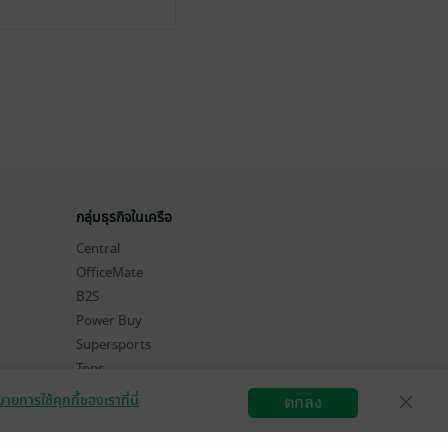
กลุ่มธุรกิจในเครือ
Central
OfficeMate
B2S
Power Buy
Supersports
Tops
Hytexts
ายการใช้คุกกี้ของเราที่นี่
ตกลง
สมัครขายอีบุ๊ก
วิธีการใช้งาน
ติดต่อเรา