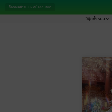
ล็อกอินเข้าระบบ / สมัครสมาชิก
อีบุ๊กทั้งหมด