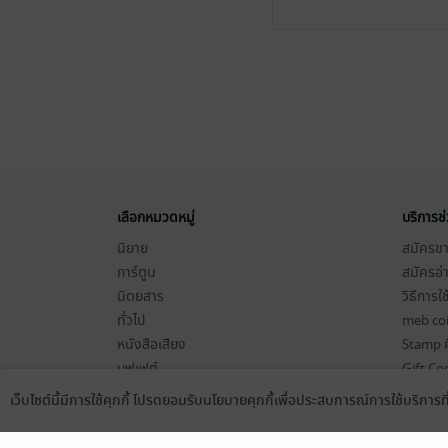
เลือกหมวดหมู่
บริการช
นิยาย
สมัครขาย
การ์ตูน
สมัครอ่
นิตยสาร
วิธีการใ
ทั่วไป
meb co
หนังสือเสียง
Stamp ค
บุฟเฟต์
Gift Co
เงื่อนไข
เว็บไซต์นี้มีการใช้คุกกี้ โปรดยอมรับนโยบายคุกกี้เพื่อประสบการณ์การใช้บริการ
Language
ดาวน์โหลดแอป
นโยบายค
แผนผังเ