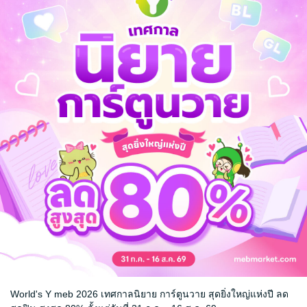
" วิญญาณที่ตบะกล้าแกร่งแห่งพงไพร ได้หยิบยื่นข้อเสนอเกี่ยวกับชีวิตที่สองใน
ข้อเสนอ และได้มาถูกพาข้ามฟ้า มายังสุริยะแห่งดวงดาวที่แตกต่าง ดินแดนที่ผู้แ
เข้าสู่เส้นทางการฝึกฝนอีกครั้งในศาสตร์วิชาที่แตกต่างไปจากอาคมที่เคยเรียนรู้ 
ะ ซุน ก็เริ่มค้นพบความลับต่าง ๆ อีกมากมายเกี่ยวกับตนเอง ที่ไม่เคยได้รู้มาก
อมยุทธ์
ทะลุมิติ
แฟนตาซี
World's Y meb 2026 เทศกาลนิยาย การ์ตูนวาย สุดยิ่งใหญ่แห่งปี ลด