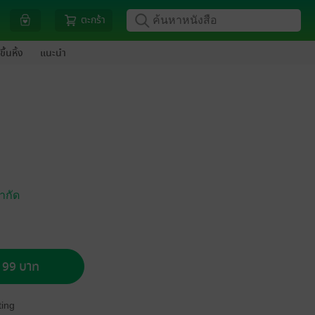
ตะกร้า
ขึ้นหิ้ง
แนะนำ
จำกัด
อ 99 บาท
ing