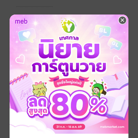
..............................
โปรย...
"ขอโทรศัพท์หน่อยดิ"
"อะไร? ทำไมจะต้องมาขอโทรศัพท์ฉันด้วย โทรศัพท์ตัว
เองก็มี"
"เร็วๆ"
"เอ้า!! นายถ้าจะบ้านะ นอกจากจะเป็นคนโรคจิตแล้ว ยัง
พ่วงตำแหน่งเป็นคนบ้าอีกเหรอฮะ!!"
"เฮ้ยปากแจ๋วจังวะ?"
"มันก็เรื่องของฉันอีกแหละ!!"
ซีซั่นถึงกับถอนหายใจเฮือกใหญ่ หมั่นเขี้ยวหวะ!! "ขอ
โทรศัพท์หน่อยครับน้องมีนนี่ ด.ญ.รริชา คนสวย"