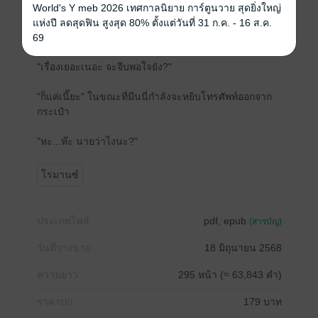
อื้อหือเรียกชื่อฉันสะเต็มยศเชียวนะ ว่าแต่เขารู้จักชื่อจริง
World's Y meb 2026 เทศกาลนิยาย การ์ตูนวาย สุดยิ่งใหญ่
ฉันได้ไงเนี่ย อืม...คงจะถามเฮียแม็กซ์มาแน่ๆ "ฉันเป็น
แห่งปี ลดสุดฟิน สูงสุด 80% ตั้งแต่วันที่ 31 ก.ค. - 16 ส.ค.
นางสาวแล้วย่ะ!! นายบอกมาก่อนว่าจะเอาไปทำอะไร?"
69
"เรื่องเยอะเนอะ จะจีบพอใจยัง?"
"ก็แค่เนี๊ยะ" ในขณะที่มีนนี่กำลังจะหยิบโทรศัพท์ออกจาก
กระเป๋า
"หะ...ห๊ะ นายว่าไงนะ?"
โรมานซ์
ประเภทไฟล์
pdf, epub
(สารบัญ)
วันที่วางขาย
18 มิถุนายน 2568
ความยาว
295 หน้า (≈ 63,843 คำ)
ราคาปก
179 บาท