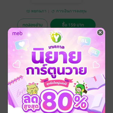
หยกนภา
การเงินการลงทุน
ทดลองอ่าน
ซื้อ 159 บาท
No Rating
อยากได้
ซื้อเป็นของขวัญ
ติดตาม
แชร์
อยากรู้ค่าโอนที่ดินและค่าใช้จ่ายอื่น ๆ ในการโอนที่ดิน
ต้องอ่าน! รวบรวมไว้ในที่เดียว ทั้งเอกสาร
ที่ต้องใช้ วิธีคำนวณค่าธรรมเนียมโอนที่ดิน 2025 พร้อม
ขั้นตอนการโอนที่ดิน
ประเภทไฟล์
pdf