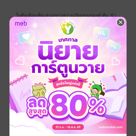
ในคืนเดือนเพ็ญ ท่ามกลางความเงียบสงบของค่ำคืน 'ข้า
วปุ้น' และแก๊งเด็กแว้น ได้บังเอิญเจอกับคนประสบอุบัติเหตุ
อยู่บนท้องถนนที่เปลี่ยวผู้คนสัญจร ถึงแม้เป็นเด็กแว้นที่ชาว
บ้านก่นด่าเช้าเย็น แต่จิตใจก็ยังมีสำนึกดีอยู่ จึงเข้าช่วย
เหลืออย่างจริงใจ
และนั่นเป็นเหตุให้หัวโจกของแก๊งเด็กแว้น พบกับ 'พัชร'
ทายาทของนักธุรกิจชื่อดัง และถูกดึงเข้าไปเกี่ยวข้องกับ
เรื่องวุ่นวาย จนทำให้หัวใจรู้สึกสับสบ
" ปุ้น ทำไมฉันโทรไปถึงไม่รับเลยล่ะ "
" ไม่ได้ยิน "
" จะบอกว่าไม่ได้ยิน เพราะมัวแต่พากันขี่รถเล่นละลาน
ชาวบ้านอยู่ใช่ไหม อะไรที่มันไม่ดี เลิกไม่ได้หรือไง "
" พวกผมยังไม่ได้ทำอะไรเลยนะ แล้วอีกอย่างถ้าผมเป็นคน
ไม่ดีในสายตาคุณขนาดนั้น คุณก็ไม่ต้องมายุ่งกับผม ต่าง