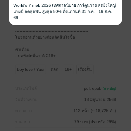
คนต่างอยู่แค่นั้น จบ "
World's Y meb 2026 เทศกาลนิยาย การ์ตูนวาย สุดยิ่งใหญ่
แห่งปี ลดสุดฟิน สูงสุด 80% ตั้งแต่วันที่ 31 ก.ค. - 16 ส.ค.
และนั่นเป็นคำขาดที่ปุ้นหยิบยื่นไปให้อีกฝ่ายอย่างโมโห
69
--------------------------------------------------
โปรดอ่านตัวอย่างก่อนตัดสินใจซื้อ
คำเตือน
- บทพิเศษมีฉากNC18+
Boy love / Yaoi
ตลก
18+
เรื่องสั้น
ประเภทไฟล์
pdf, epub
(สารบัญ)
วันที่วางขาย
18 มิถุนายน 2568
ความยาว
112 หน้า (≈ 18,725 คำ)
ราคาปก
79 บาท (ประหยัด 29%)