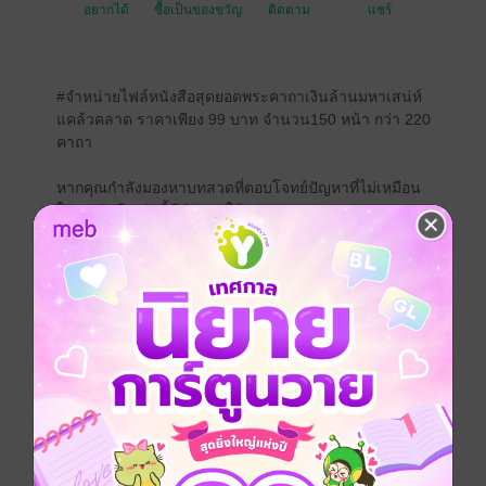
อยากได้
ซื้อเป็นของขวัญ
ติดตาม
แชร์
#จำหน่ายไฟล์หนังสือสุดยอดพระคาถาเงินล้านมหาเสน่ห์
แคล้วคลาด ราคาเพียง 99 บาท จำนวน150 หน้า กว่า 220
คาถา
หากคุณกำลังมองหาบทสวดที่ตอบโจทย์ปัญหาที่ไม่เหมือน
ใคร หนังสือเล่มนี้มีคำตอบให้คุณ:
#คาถาถูกหวย
#คาถาเงินล้าน #หลากหลายคาถา
เพิ่มลูกค้า เพิ่มปริมาณผลผลิต เพิ่มยอดขาย เพิ่มลาภ เร่ง
ลาภ
สำหรับพ่อค้าแม่ค้าในโลกดิจิทัล มี "#คาถาค้าขาย
ออนไลน์"
หากมีปัญหาเรื่องหนี้สิน ก็มี "#คาถาทวงหนี้" ที่เน้นการส่ง
กระแสเมตตาให้ลูกหนี้นำเงินมาคืน