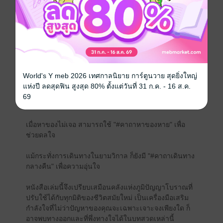
เคยไหมที่ต้องเผชิญหน้ากับความขัดแย้ง? หนังสือเล่มนี้มี
"#คาถาศัตรูในที่ทำงาน" เพื่อเปลี่ยนร้ายให้กลายเป็นมิตร
หากต้องการความเมตตาจากผู้บังคับบัญชา ก็มี "#คาถาเจ้า
นายเมตตา" และ "#คาถาอุปถัมภ์" เพื่อเสริมความราบรื่น
ในหน้าที่การงานโดยเฉพาะในยามที่เกิดพายุฝนฟ้าคะนอง
อย่างหนัก ในหนังสือมี "#คาถากันฟ้าผ่า" ไว้เป็นเครื่องยึด
World's Y meb 2026 เทศกาลนิยาย การ์ตูนวาย สุดยิ่งใหญ่
เหนี่ยวจิตใจ
แห่งปี ลดสุดฟิน สูงสุด 80% ตั้งแต่วันที่ 31 ก.ค. - 16 ส.ค.
69
สำหรับความปลอดภัยในบ้าน มี "#คาถากันขโมยขึ้นบ้าน"
เมื่อหาของไม่เจอ สามารถใช้ "#คาถาหาของหาย" เพื่อ
ช่วยดลใจ
แม้กระทั่งการเดินทางในยามวิกาล ก็ยังมี "#คาถาเดินทาง
กลางคืน" เพื่อความอุ่นใจ
หนังสือเล่มนี้จึงเปรียบเสมือนคลังแห่งภูมิปัญญาโบราณที่
ปรับใช้ได้กับทุกมิติของชีวิตสมัยใหม่ เป็นเครื่องมือเสริม
กำลังใจที่ไม่ว่าปัญหาของคุณจะเฉพาะเจาะจงเพียงใด ก็
อาจพบทางออกและที่พึ่งทางใจได้ในบทสวดเหล่านี้