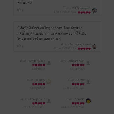
พอ นอ 😍
มีแล้ว -
Mill Saranya N
1
23 มี.ค. 2569
12:51 น.
มีพ่อชั่วที่เผือกเห็นใจลูกสาวคนอื่นแต่ตัวเอง
กลับไม่ดูตัวเองยิ่งกว่า แต่คิดว่าแค่อยากได้เมีย
ใหม่มากกว่านั่นแหละ เฮอะๆ
มีแล้ว -
Inukawa_Ninew
1
10 ก.พ. 2569
12:46 น.
มีแล้ว -
Ampare7384
มีแล้ว -
Ampare7384
6 วันที่ผ่านมา
14 วันที่ผ่านมา
มีแล้ว -
tamety
มีแล้ว -
jp_vcc
1 เดือนที่ผ่านมา
3 มิ.ย. 2569
12:36 น.
มีแล้ว -
Poo.garfield
มีแล้ว -
ดอกขจร
20 พ.ค. 2569
5:36 น.
24 เม.ย. 2569
12:59 น.