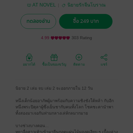
AT NOVEL
นิยายรักจีนโบราณ
ทดลองอ่าน
ซื้อ 249 บาท
4.99
303 Rating
อยากได้
ซื้อเป็นของขวัญ
ติดตาม
แชร์
นิยาย 2 เล่ม จบ เล่ม 2 จะออกภายใน 12 วัน
หนึ่งเด็กน้อยอาภัพผู้มาพร้อมกับความชิงชังใต้หล้า กับอีก
หนึ่งพระปิตุลาผู้ซึ่งเย็นชากับคนทั้งโลก โชคชะตานำพา
ทั้งสองมาเจอกันท่ามกลางเล่ห์กลมากมาย
บางช่วงบางตอน...
หยาจื่อสาวเท้าเข้ามายืนกอดแผ่นไม้มองดูเงียบ ๆ เบื้องล่าง