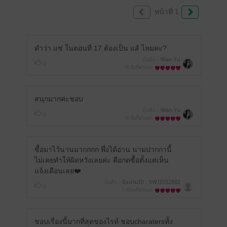
หน้าที่ 1
คำว่า แซ่ ในตอนที่ 17 ต้องเป็น แส้ ไหมคะ?
มีแล้ว -
Wan Yu
0
10 วันที่ผ่านมา
สนุกมากค่ะชอบ
มีแล้ว -
Wan Yu
0
10 วันที่ผ่านมา
ซื้อมาไว้นานมากกกก พึ่งได้อ่าน นามปากกานี้
ไม่เคยทำให้ผิดหวังเลยค่ะ คือกดซื้อตั้งแต่เห็น
แจ้งเตือนเลย❤️
มีแล้ว -
นิรนามID : 5W1I552882
0
1 เดือนที่ผ่านมา
ชอบเรื่องนี้มากที่สุดของไรท์ ชอบcharatersทั้ง