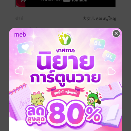
ซีรีส์
大女儿 คุณหนูใหญ่
ประเภทไฟล์
pdf, epub
(สารบัญ)
วันที่วางขาย
18 มิถุนายน 2568
ความยาว
425 หน้า (≈ 74,346 คำ)
ราคาปก
249 บาท
เล่มอื่นๆ ในซีรีส์
ดูทั้งหมด