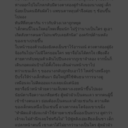
ห่างออกไปไม่ไกลกลับมีดวงตาสองคู่กำลังมองนางอยู่ เด็ก
น้อยเป็นคนมีสัมผัสไว แพขนตาหลุบต่ำจึงค่อย ๆ ช้อนขึ้น
ไปมอง
ทันทีที่สบตากัน ราวกับห้วงเวลาถูกหยุด
"เด็กคนนี้ไฉนใจคอโหดเหี้ยมนัก ไม่รู้ว่านางเป็นใคร ดูเอา
เถิดสังหารคนตาไม่กะพริบเลยสักนิด" องครักษ์ด้านหลัง
ของเขาเปรยขึ้น
ใบหน้าของต้วนอ๋องยังคงเย็นชาไร้อารมณ์ ดวงตาสองคู่ยัง
จ้องกันไปมาไม่มีใครยอมใคร หยาจื่อไม่ได้ตกใจ เพียงดึง
สายตากลับหมุนตัวเดินไปปีนลงจากภูเขาจำลอง จากนั้นก็
เดินกอดแผ่นป้ายไม้ตั้งใจจะเดินผ่านหน้าเขาไป
ทว่าแขนเล็ก ๆ ของนางกลับถูกจับเอาไว้ ไหล่ข้างหนึ่งถูก
บีบรั้งให้ร่างเล็กหันมา มือใหญ่ที่ใช้พันธนาการนางดู
เหมือนจะไม่คิดออมแรงเลยแม้แต่น้อย
หยาจื่อนิ่วหน้าด้วยความเจ็บพลางเงยหน้าขึ้นไปมอง
นัยน์ตาเจือความเกลียดชัง ตู้หมัวมัวเป็นคนเลว หากคนผู้นี้
เข้าข้างคนเลว ย่อมต้องเป็นคนเลวด้วยเช่นกัน ความคิด
ของเด็กคนหนึ่งเป็นเช่นนี้ ดวงตากลมโตจ้องเขาเขม็ง
"ทำผิดแล้วยังจะกล้าใช้สายตาเช่นนี้มองเปิ่นหวาง ดูท่าว่า
เจ้าจะไม่สำนึกเลยใช่หรือไม่" ไป๋ฟู่หลิงเอ่ยเสียงเย็นชา เด็ก
แปลกหน้าคนนี้ เขาเดาได้ไม่ยากว่านางเป็นใคร ตู้หมัวมัว