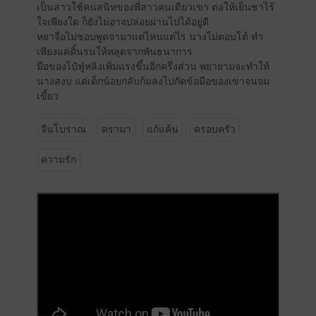
เป็นสาวใช้คนสนิทของพี่สาวคนเดียวเขา ต่อให้เย็นชาไร้
ใจเพียงใด ก็ยังไม่อาจปล่อยผ่านไปได้อยู่ดี
หยาจื่อไม่ชอบพูดจามาแต่ไหนแต่ไร นางไม่ตอบโต้ ทำ
เพียงแค่ดิ้นรนให้หลุดจากพันธนาการ
มือของไป๋ฟู่หลิงเพิ่มแรงขึ้นอีกครึ่งส่วน พยายามจะทำให้
นางสงบ แต่เด็กน้อยกลับก้มลงไปกัดข้อมือของเขาจนจม
เขี้ยว
จีนโบราณ
ดรามา
แก้แค้น
ครอบครัว
ความรัก