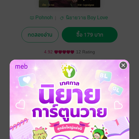
Pohnoh
นิยายวาย Boy Love
/ Yaoi
ทดลองอ่าน
ซื้อ 179 บาท
4.92
12 Rating
อยากได้
ซื้อเป็นของขวัญ
ติดตาม
แชร์
เรื่องราวของ "ศิลา" เด็กมัธยมปลายห้องบ๊วย ที่เป็นถึงนัก
ฟุตบอลโรงเรียนหน้าตาดี ชอบบอกว่าตัวเองหล่อ เท่ แต่พอ
รู้ว่ามีใครบางคนมาชอบเข้าจริงๆ กลับเจียมเนื้อเจียมตัว
จนน่าหงุดหงิด
"กูเนี่ยนะใจดี? มึงชอบถูกคนปะเนี่ย"