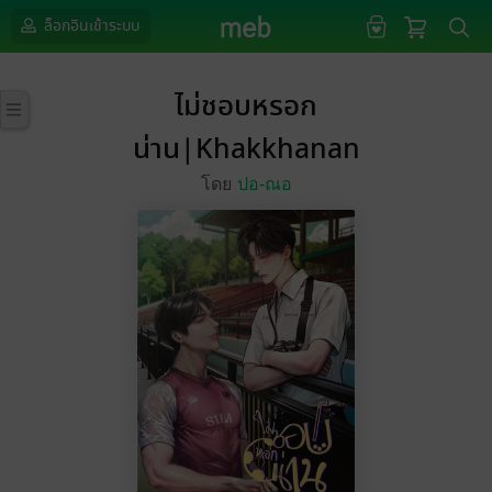
ล็อกอินเข้าระบบ
ไม่ชอบหรอก
น่าน|Khakkhanan
โดย
ปอ-ณอ