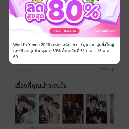
Boy love / Yaoi
ตลก
โรแมนติก
โรงเรียน
แอบรัก
ประเภทไฟล์
pdf, epub
(สารบัญ)
World's Y meb 2026 เทศกาลนิยาย การ์ตูนวาย สุดยิ่งใหญ่
วันที่วางขาย
19 มิถุนายน 2568
แห่งปี ลดสุดฟิน สูงสุด 80% ตั้งแต่วันที่ 31 ก.ค. - 16 ส.ค.
69
ความยาว
1109 หน้า (≈ 167,614 คำ)
ราคาปก
179 บาท
เรื่องที่คุณน่าจะสนใจ