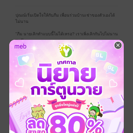
ปุณณ์เริ่มเปิดใจให้กับภีม เพื่อนร่วมบ้านเช่าของตัวเองได้
ไม่นาน
"ภีม นายเลิกทำแบบนี้ไม่ได้เหรอ? เราเพิ่งเลิกกันไปไม่นาน
นะ!"
ประโยคที่ปุณณ์ได้ยิน มันตอกย้ำว่าที่ภีมคบกับเขาก็เพื่อน
เป็นตัวแทนของใครอีกคนเท่านั้น
สุดท้ายแฟนเก่าของอีกฝ่ายกลับมา ท่าทีของภีมก็เริ่มเปลี่ยน
ไป
เขามักที่จะเลือกแฟนเก่าเสมอ และทอดทิ้งให้ปุณณ์อยู่โดด
เดี่ยวทุกครั้งที่คนเก่ามีปัญหา
Boy love / Yaoi
ดรามา
มหาวิทยาลัย
วิศวะ
สถาปัตย์