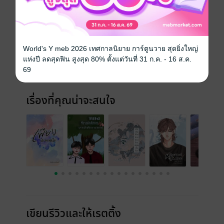
ประเภทไฟล์
pdf, epub
(สารบัญ)
วันที่วางขาย
20 มิถุนายน 2568
World's Y meb 2026 เทศกาลนิยาย การ์ตูนวาย สุดยิ่งใหญ่
ความยาว
171 หน้า (≈ 16,490 คำ)
แห่งปี ลดสุดฟิน สูงสุด 80% ตั้งแต่วันที่ 31 ก.ค. - 16 ส.ค.
69
ราคาปก
179 บาท (ประหยัด 61%)
เรื่องที่คุณน่าจะสนใจ
เขียนรีวิวและให้เรตติ้ง