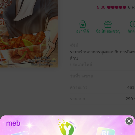
5.00
6 R
อยากได้
ซื้อเป็นของขวัญ
ติด
ซีรีส์
ระบบร้านอาหารสุดยอด กับภารกิจพลิก
ล้าน
ประเภทไฟล์
วันที่วางขาย
ความยาว
461
ราคาปก
299 
องเจอกับจุดเปลี่ยนชีวิตครั้งใหญ่เมื่อเจ้านายหนีหนี้ เหลือเพียงรถตู้ขนของเก่า
ชะตาก็เล่นตลกอีกครั้ง เมื่อรถติดยาวเหยียดกลางทางเพราะอุบัติเหตุ ท่ามก