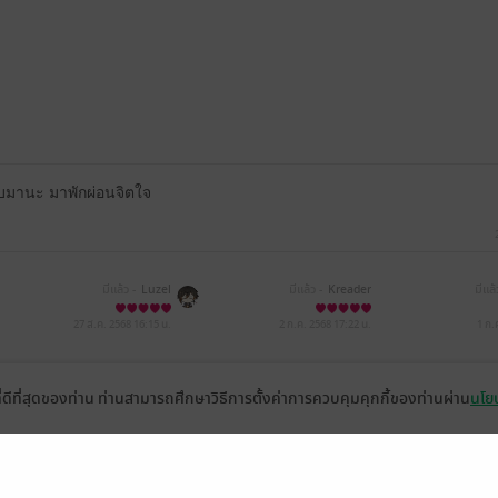
่รีบมานะ มาพักผ่อนจิตใจ
มีแล้ว -
Luzel
มีแล้ว -
Kreader
มีแล้
27 ส.ค. 2568
16:15 น.
2 ก.ค. 2568
17:22 น.
1 ก.
ที่ดีที่สุดของท่าน ท่านสามารถศึกษาวิธีการตั้งค่าการควบคุมคุกกี้ของท่านผ่าน
นโยบ
หน้าที่ 1