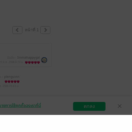
หน้าที่ 1
มีแล้ว -
Immahappygal
21 มิ.ย. 2568
9:16 น.
ว -
plenguinn
ค. 2568
15:43 น.
ายการใช้คุกกี้ของเราที่นี่
ตกลง
สมัครขายอีบุ๊ก
วิธีการใช้งาน
ติดต่อเรา