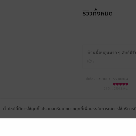
รีวิวทั้งหมด
บ้านนี้อบอุ่นมาก ๆ ศิษย์พี
1
มีแล้ว -
นิรนามID : r27Td0404
9
24 มี.ค. 2569
3:9 น.
มีแล้ว -
SuNNyD@y ^.~*
เว็บไซต์นี้มีการใช้คุกกี้ โปรดยอมรับนโยบายคุกกี้เพื่อประสบการณ์การใช้บริการ
30 มิ.ย. 2568
15:14 น.
Language
ดาวน์โหลดแอป