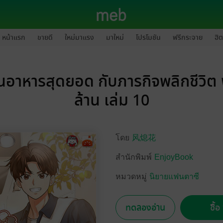
หน้าแรก
ขายดี
ใหม่มาแรง
มาใหม่
โปรโมชัน
ฟรีกระจาย
ฮิต
นอาหารสุดยอด กับภารกิจพลิกชีวิต พ
ล้าน เล่ม 10
โดย
风熄花
สำนักพิมพ์
EnjoyBook
หมวดหมู่
นิยายแฟนตาซี
ทดลองอ่าน
ซื้