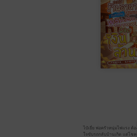
ไป๋เยี่ย พ่อครัวหนุ่มไฟแรง ต้
ใจขับรถกลับบ้านเกิด แต่โชค