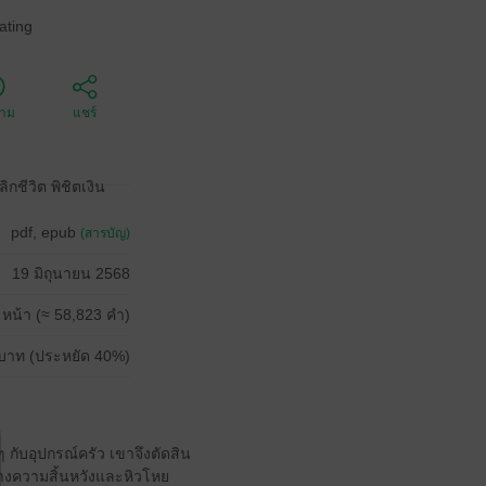
ating
ตาม
แชร์
ชีวิต พิชิตเงิน
pdf, epub
(สารบัญ)
19 มิถุนายน 2568
 หน้า (≈ 58,823 คำ)
บาท (ประหยัด 40%)
 ๆ กับอุปกรณ์ครัว เขาจึงตัดสิน
ลางความสิ้นหวังและหิวโหย