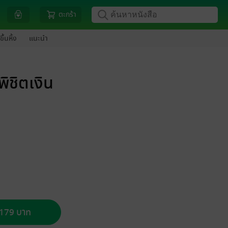
ตะกร้า
ขึ้นหิ้ง
แนะนำ
ิชิตเงิน
อ 179 บาท