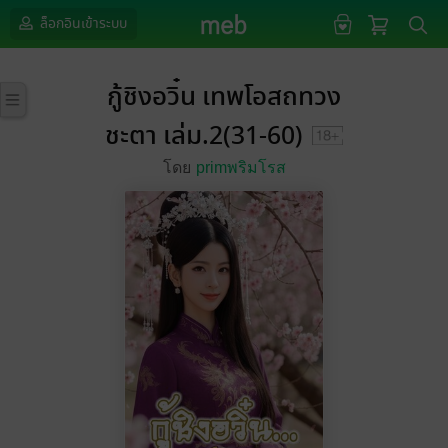
ล็อกอินเข้าระบบ
กู้ชิงอวิ๋น เทพโอสถทวง
ชะตา เล่ม.2(31-60)
โดย
primพริมโรส