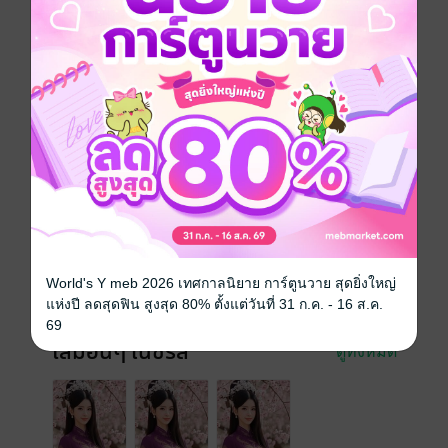
จีนโบราณ
ดรามา
ทะลุมิติ
ตลก
แฟนตาซี
ย้อนยุค/พีเรียด
ครอบครัว
ซีรีส์
กู้ชิงอวิ๋น เทพโอสถทวงชะตา
ประเภทไฟล์
pdf, epub
(สารบัญ)
วันที่วางขาย
18 มิถุนายน 2568
ความยาว
573 หน้า (≈ 65,661 คำ)
World's Y meb 2026 เทศกาลนิยาย การ์ตูนวาย สุดยิ่งใหญ่
ราคาปก
199 บาท
แห่งปี ลดสุดฟิน สูงสุด 80% ตั้งแต่วันที่ 31 ก.ค. - 16 ส.ค.
69
เล่มอื่นๆ ในซีรีส์
ดูทั้งหมด