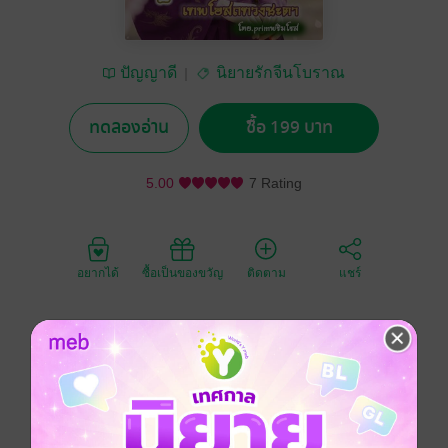
ปัญญาดี
นิยายรักจีนโบราณ
ทดลองอ่าน
ซื้อ 199 บาท
5.00
7 Rating
อยากได้
ซื้อเป็นของขวัญ
ติดตาม
แชร์
เมื่อศัลยแพทย์มือเทพจากยุคอนาคตฟื้นในร่างคุณหนูใหญ่
จวนแม่ทัพที่กำลังจะหมดอำนาจเธอหาได้ยอมเป็นเบี้ย
หมากในเกมอำนาจอีกต่อไปหากแต่ใช้โอสถเป็นดาบและ
สติปัญญาและหมัดหนักเป็นเกราะเพื่อทวงชะตาคืนมาด้วย
มือตนเอง