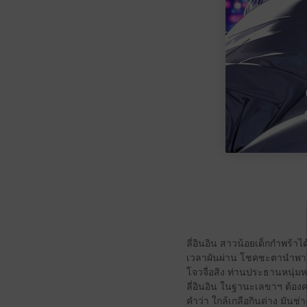
ลี่อินอิน สาวน้อยเด็กกำพร้า
เวลาผันผ่าน โชคชะตานำพาให
โจวจื่อสิง ท่านประธานหนุ่
ลี่อินอิน ในฐานะเลขาฯ ต้อ
คำว่า ใกล้เกลือกินด่าง มันช่า