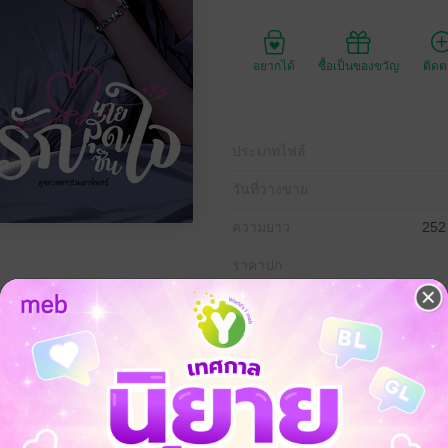
อยากได้
ซื้อเป็นของขวัญ
ติด
ประเภทไฟล์
วันที่วางขาย
ความยาว
252
ราคาปก
ได้รับความช่วยเหลือจากพี่ชายสุดหล่อ จนเกิดความประทับใจ และตกหลุมรักเ
้ได้มาพบกับเขาอีกครั้งในฐานะเจ้านาย แต่เขาจำเธอไม่ได้
มหล่อ อนาคตไกล ไม่เคยขาดสาวข้างกาย แต่ความสัมพันธ์มักจบลงในเวลาสั
งคอยแก้ปัญหาเวลาเขาผิดนัดกับแฟน
งเข้ากันกับเขาได้ดีจริงๆ