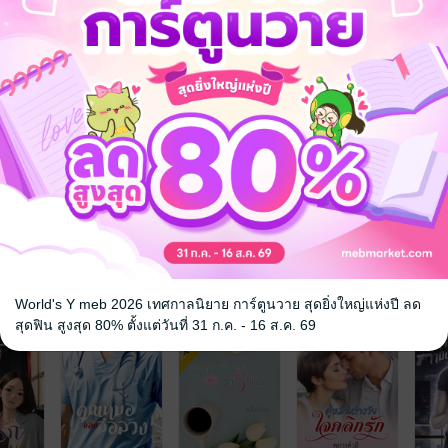
น้อยที่เคยเจอเมื่อสิบกว่าปีก่อน
สาวบุญธรรมของเขาเถอะ
ปฏิเสธ ในฐานะเลขาฯ และน้องสาว เธอดูแลเขาทุกอย่าง
คนที่ตามหามาทั้งชีวิต
ย่างนั้น
จ
World's Y meb 2026 เทศกาลนิยาย การ์ตูนวาย สุดยิ่งใหญ่แห่งปี ลด
สุดฟิน สูงสุด 80% ตั้งแต่วันที่ 31 ก.ค. - 16 ส.ค. 69