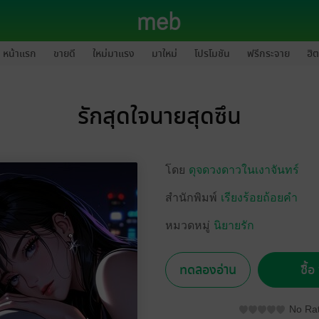
หน้าแรก
ขายดี
ใหม่มาแรง
มาใหม่
โปรโมชัน
ฟรีกระจาย
ฮิต
รักสุดใจนายสุดซึน
โดย
ดุจดวงดาวในเงาจันทร์
สำนักพิมพ์
เรียงร้อยถ้อยคำ
หมวดหมู่
นิยายรัก
ทดลองอ่าน
ซื้
No Rat