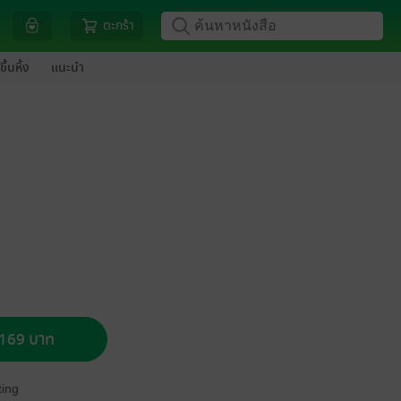
ตะกร้า
ขึ้นหิ้ง
แนะนำ
อ 169 บาท
ing